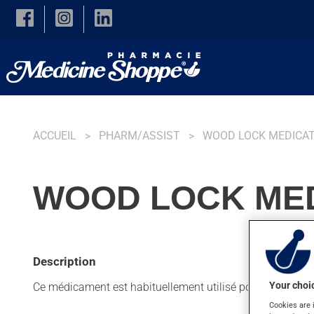
Skip to main content
ACCUEIL
PHARM/ASSIST
WOOD LOCK MEDICA
WOOD LOCK MEDI
Description
Your choic
Ce médicament est habituellement utilisé pour les douleur
Cookies are 