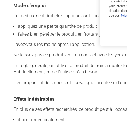
log-in detail
Mode d'emploi
your interest
detailed des
Ce médicament doit être appliqué sur la peau. Pour l'utilis
see our
Pri
appliquez une petite quantité de produit - n'en mettez pa
faites bien pénétrer le produit, en frottant jusqu'à ce qu'
Lavez-vous les mains après l'application.
Ne laissez pas ce produit venir en contact avec les yeux 
En règle générale, on utilise ce produit de trois à quatre 
Habituellement, on ne l'utilise qu'au besoin.
Il est important de respecter la posologie inscrite sur l'ét
Effets indésirables
En plus de ses effets recherchés, ce produit peut à l'occa
il peut irriter localement.