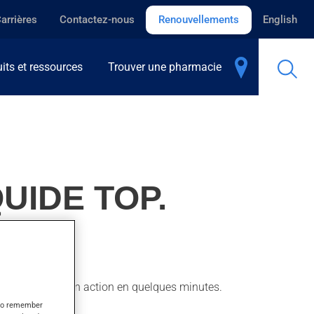
arrières
Contactez-nous
Renouvellements
English
its et ressources
Trouver une pharmacie
UIDE TOP.
On peut sentir son action en quelques minutes.
s to remember