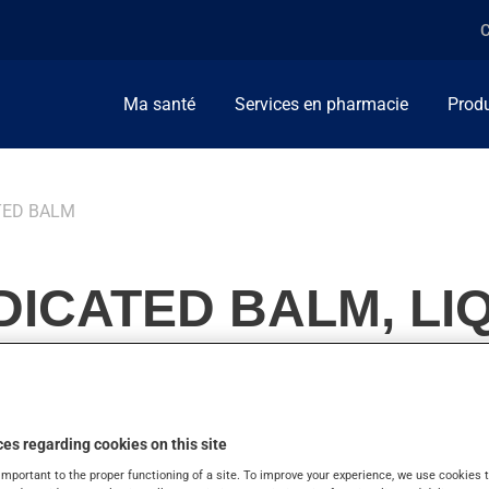
C
Ma santé
Services en pharmacie
Produ
TED BALM
CATED BALM, LIQ
es regarding cookies on this site
s musculaires. On l'emploie aussi pour la douleur arthritique. 
important to the proper functioning of a site. To improve your experience, we use cookie