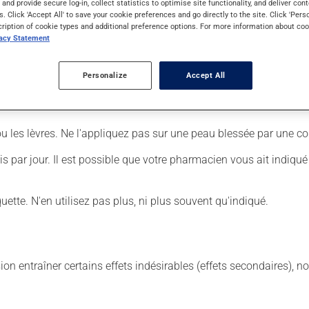
s and provide secure log-in, collect statistics to optimise site functionality, and deliver cont
s. Click 'Accept All' to save your cookie preferences and go directly to the site. Click 'Pers
cription of cookie types and additional preference options. For more information about coo
er :
vacy Statement
s trop et limitez l'application à la zone affectée;
Personalize
Accept All
il n'en reste plus sur la peau.
ou les lèvres. Ne l'appliquez pas sur une peau blessée par une co
fois par jour. Il est possible que votre pharmacien vous ait indiqu
iquette. N'en utilisez pas plus, ni plus souvent qu'indiqué.
sion entraîner certains effets indésirables (effets secondaires), 