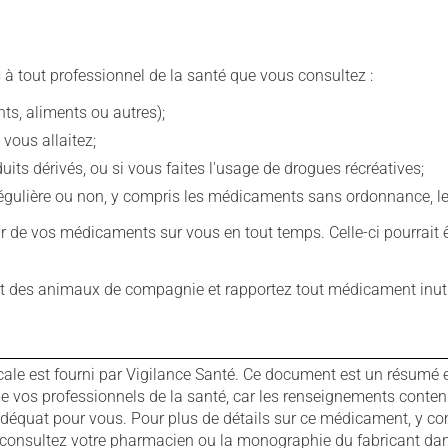
 à tout professionnel de la santé que vous consultez :
s, aliments ou autres);
 vous allaitez;
s dérivés, ou si vous faites l'usage de drogues récréatives;
ulière ou non, y compris les médicaments sans ordonnance, les 
our de vos médicaments sur vous en tout temps. Celle-ci pourrait ê
 des animaux de compagnie et rapportez tout médicament inutil
cale est fourni par Vigilance Santé. Ce document est un résumé 
ls de vos professionnels de la santé, car les renseignements con
 adéquat pour vous. Pour plus de détails sur ce médicament, y co
s, consultez votre pharmacien ou la monographie du fabricant d