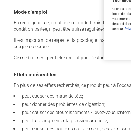
Your choic
Cookies are 
Mode d'emploi
log-in detail
your interest
En règle générale, on utilise ce produit trois fois par jour
detailed des
condition traitée, il peut être utilisé régulièrement ou se
see our
Pri
Il est important de respecter la posologie inscrite sur l'ét
croqué ou écrasé.
Ce médicament peut être irritant pour l'estomac : prenez-le
Effets indésirables
En plus de ses effets recherchés, ce produit peut à l'occa
il peut causer des maux de tête;
il peut donner des problèmes de digestion;
il peut causer des étourdissements - levez-vous lentem
il peut faire augmenter la pression artérielle;
il peut causer des nausées ou, rarement, des vomissem