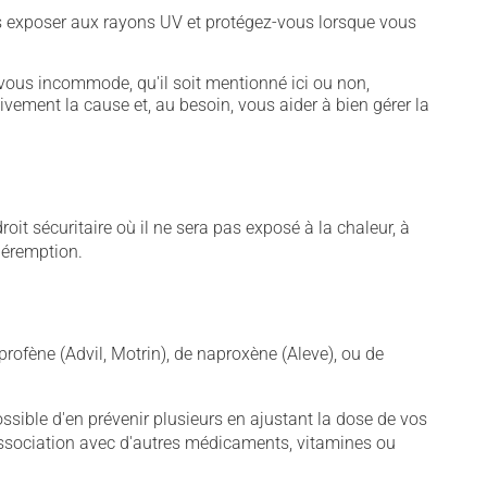
vous exposer aux rayons UV et protégez-vous lorsque vous
vous incommode, qu'il soit mentionné ici ou non,
tivement la cause et, au besoin, vous aider à bien gérer la
t sécuritaire où il ne sera pas exposé à la chaleur, à
 péremption.
rofène (Advil, Motrin), de naproxène (Aleve), ou de
sible d'en prévenir plusieurs en ajustant la dose de vos
association avec d'autres médicaments, vitamines ou