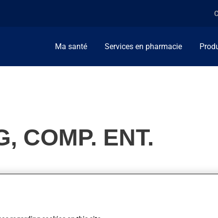
C
Ma santé
Services en pharmacie
Produ
, COMP. ENT.
n (AINS). Habituellement, on l'utilise pour soulager l'enflure et
ction en moins d'une heure.