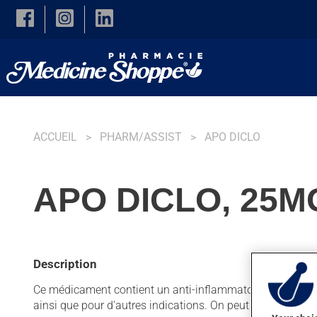
Skip to main content
ACCUEIL
PHARM/ASSIST
APO DICLO
APO DICLO, 25MG
Description
Ce médicament contient un anti-inflammatoire non stéroïdie
ainsi que pour d'autres indications. On peut sentir son a