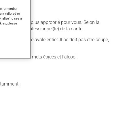
s to remember
ent tailored to
onalize' to see a
différent qui est plus approprié pour vous. Selon la
kies, please
es par votre professionnel(le) de la santé.
cament doit être avalé entier. Il ne doit pas être coupé,
mme le café, les mets épicés et l'alcool.
notamment :