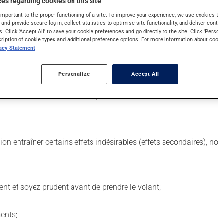
es regarding cookies on this site
important to the proper functioning of a site. To improve your experience, we use cookie
s and provide secure log-in, collect statistics to optimise site functionality, and deliver cont
s. Click 'Accept All' to save your cookie preferences and go directly to the site. Click 'Pers
. Il est possible que votre pharmacien vous ait indiqué un horaire 
cription of cookie types and additional preference options. For more information about coo
ulement au besoin. Respectez les directives qui vous ont été donné
vacy Statement
iquette. N'en utilisez pas plus, ni plus souvent qu'indiqué. Ce médi
Personalize
Accept All
 avec de la nourriture. Essayez d'éviter les aliments irritants co
sion entraîner certains effets indésirables (effets secondaires), 
ent et soyez prudent avant de prendre le volant;
ents;