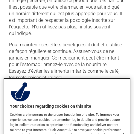
En règle générale, on utilise ce produit une fois par jour.
Il est possible que votre pharmacien vous ait indiqué
un horaire différent qui est plus approprié pour vous. Il
est important de respecter la posologie inscrite sur
l'étiquette. N'en utilisez pas plus, ni plus souvent
qu'indiqué.
Pour maintenir ses effets bénéfiques, il doit être utilisé
de façon régulière et continue. Assurez-vous de ne
jamais en manquer. Ce médicament peut être irritant
pour l'estomac : prenez-le avec de la nourriture.
Essayez d'éviter les aliments irritants comme le café,
les mets épicés et l'alcool.
La prise d'alcool peut modifier l'effet de ce produit. Il
est recommandé de limiter la consommation d'alcool
durant le traitement.
Your choices regarding cookies on this site
Cookies are important to the proper functioning of a site. To improve your
Effets indésirables
experience, we use cookies to remember log-in details and provide secure
log-in, collect statistics to optimise site functionality, and deliver content
En plus de ses effets recherchés, ce produit peut à
tailored to your interests. Click 'Accept All' to save your cookie preferences