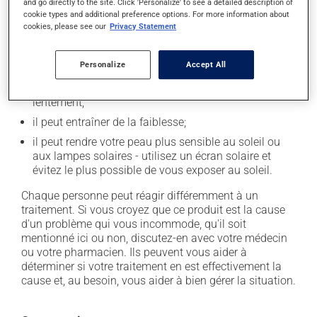
and go directly to the site. Click 'Personalize' to see a detailed description of
l'occasion entraîner certains effets indésirables (effets
cookie types and additional preference options. For more information about
secondaires), notamment :
cookies, please see our
Privacy Statement
il peut diminuer l'appétit;
Personalize
Accept All
il peut causer des maux de tête;
il peut causer des étourdissements - levez-vous
lentement;
il peut entraîner de la faiblesse;
il peut rendre votre peau plus sensible au soleil ou
aux lampes solaires - utilisez un écran solaire et
évitez le plus possible de vous exposer au soleil.
Chaque personne peut réagir différemment à un
traitement. Si vous croyez que ce produit est la cause
d'un problème qui vous incommode, qu'il soit
mentionné ici ou non, discutez-en avec votre médecin
ou votre pharmacien. Ils peuvent vous aider à
déterminer si votre traitement en est effectivement la
cause et, au besoin, vous aider à bien gérer la situation.