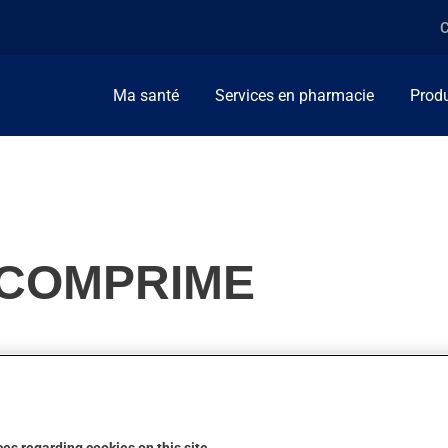
C
Ma santé
Services en pharmacie
Produ
 COMPRIME
 pour diminuer la tension artérielle. Il agit en quelques heures,