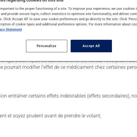
es regarding cookies on this site
important to the proper functioning of a site. To improve your experience, we use cookie
s and provide secure log-in, collect statistics to optimise site functionality, and deliver cont
 Il est possible que votre pharmacien vous ait indiqué un horaire di
s. Click 'Accept All' to save your cookie preferences and go directly to the site. Click 'Pers
a été utilisé durant plusieurs semaines. Si vous voulez cesser de 
cription of cookie types and additional preference options. For more information about coo
vacy Statement
 de façon régulière et continue. Assurez-vous de ne jamais en man
uelle, prenez-la dès que vous y pensez, puis reprenez votre hora
Personalize
Accept All
ublez pas la dose suivante pour tenter de vous rattraper.
sans égard aux repas ou aux collations. Consultez votre pharm
pourrait modifier l'effet de ce médicament chez certaines per
sion entraîner certains effets indésirables (effets secondaires), 
ent et soyez prudent avant de prendre le volant;