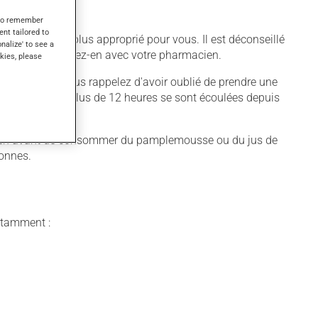
s to remember
ent tailored to
fférent qui est plus approprié pour vous. Il est déconseillé
onalize' to see a
l'utiliser, discutez-en avec votre pharmacien.
kies, please
quer. Si vous vous rappelez d'avoir oublié de prendre une
ire habituel. Si plus de 12 heures se sont écoulées depuis
acien avant de consommer du pamplemousse ou du jus de
sonnes.
notamment :