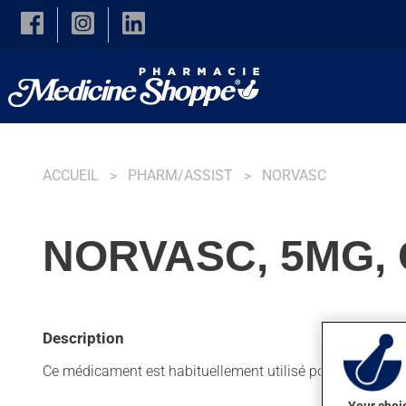
Skip to main content
ACCUEIL
PHARM/ASSIST
NORVASC
NORVASC, 5MG,
Description
Ce médicament est habituellement utilisé pour l'angine ou