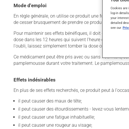
Your choic
Mode d'emploi
Cookies are 
log-in detail
En règle générale, on utilise ce produit une fois par jour.
your interest
de cesser brusquement de prendre ce produit, surtout s'il 
detailed des
see our
Pri
Pour maintenir ses effets bénéfiques, il doit être utilisé
dose dans les 12 heures qui suivent l'heure de prise habit
l'oubli, laissez simplement tomber la dose oubliée. Ne do
Ce médicament peut être pris avec ou sans nourriture, 
pamplemousse durant votre traitement. Le pamplemousse 
Effets indésirables
En plus de ses effets recherchés, ce produit peut à l'occa
il peut causer des maux de tête;
il peut causer des étourdissements - levez-vous lentem
il peut causer une fatigue inhabituelle;
il peut causer une rougeur au visage;