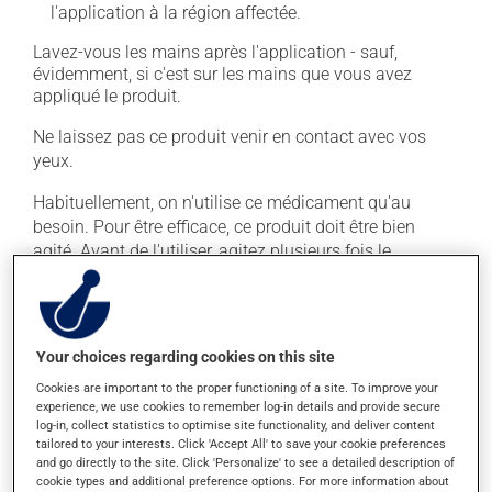
l'application à la région affectée.
Lavez-vous les mains après l'application - sauf,
évidemment, si c'est sur les mains que vous avez
appliqué le produit.
Ne laissez pas ce produit venir en contact avec vos
yeux.
Habituellement, on n'utilise ce médicament qu'au
besoin. Pour être efficace, ce produit doit être bien
agité. Avant de l'utiliser, agitez plusieurs fois le
contenant.
Effets indésirables
Your choices regarding cookies on this site
Ce produit est généralement bien toléré et il est rare
Cookies are important to the proper functioning of a site. To improve your
que des effets secondaires soient rapportés par ceux
experience, we use cookies to remember log-in details and provide secure
qui l'utilisent. À l'occasion, des réactions mineures
log-in, collect statistics to optimise site functionality, and deliver content
tailored to your interests. Click 'Accept All' to save your cookie preferences
peuvent survenir, mais elles disparaissent d'elles-
and go directly to the site. Click 'Personalize' to see a detailed description of
mêmes rapidement, sans intervention. Si vous croyez
cookie types and additional preference options. For more information about