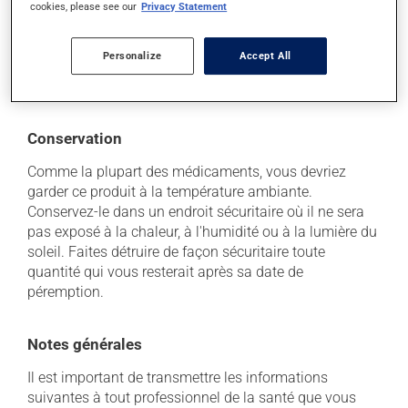
que ce produit est la cause d'un problème qui vous
cookies, please see our
Privacy Statement
incommode, n'hésitez pas à en parler avec vos
professionnels de la santé. Ils pourront vous aider à
Personalize
Accept All
déterminer si votre traitement en est la source et, au
besoin, vous aider à bien gérer la situation.
Conservation
Comme la plupart des médicaments, vous devriez
garder ce produit à la température ambiante.
Conservez-le dans un endroit sécuritaire où il ne sera
pas exposé à la chaleur, à l'humidité ou à la lumière du
soleil. Faites détruire de façon sécuritaire toute
quantité qui vous resterait après sa date de
péremption.
Notes générales
Il est important de transmettre les informations
suivantes à tout professionnel de la santé que vous