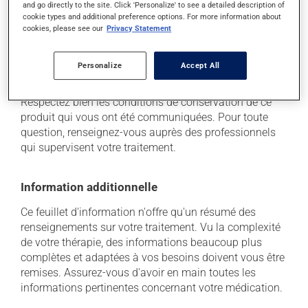
and go directly to the site. Click 'Personalize' to see a detailed description of
professionnel(le) de la santé. Il ou elle peut vous aider
cookie types and additional preference options. For more information about
à déterminer si votre traitement en est effectivement la
cookies, please see our
Privacy Statement
cause et, au besoin, vous aider à bien gérer la situation.
Personalize
Accept All
Conservation
Respectez bien les conditions de conservation de ce
produit qui vous ont été communiquées. Pour toute
question, renseignez-vous auprès des professionnels
qui supervisent votre traitement.
Information additionnelle
Ce feuillet d'information n'offre qu'un résumé des
renseignements sur votre traitement. Vu la complexité
de votre thérapie, des informations beaucoup plus
complètes et adaptées à vos besoins doivent vous être
remises. Assurez-vous d'avoir en main toutes les
informations pertinentes concernant votre médication.