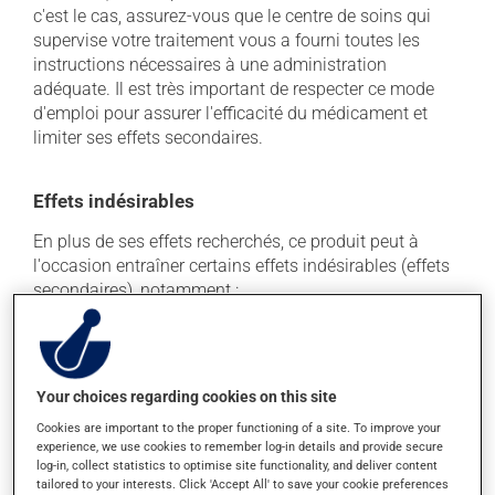
c'est le cas, assurez-vous que le centre de soins qui
supervise votre traitement vous a fourni toutes les
instructions nécessaires à une administration
adéquate. Il est très important de respecter ce mode
d'emploi pour assurer l'efficacité du médicament et
limiter ses effets secondaires.
Effets indésirables
En plus de ses effets recherchés, ce produit peut à
l'occasion entraîner certains effets indésirables (effets
secondaires), notamment :
il peut causer de la diarrhée;
il peut causer des nausées ou, rarement, des
vomissements.
Your choices regarding cookies on this site
Chaque personne peut réagir différemment à un
Cookies are important to the proper functioning of a site. To improve your
traitement. Si vous croyez que ce produit est la cause
experience, we use cookies to remember log-in details and provide secure
log-in, collect statistics to optimise site functionality, and deliver content
d'un problème qui vous incommode, qu'il soit
tailored to your interests. Click 'Accept All' to save your cookie preferences
mentionné ici ou non, discutez-en avec votre