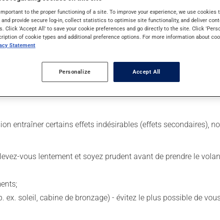
important to the proper functioning of a site. To improve your experience, we use cookie
s and provide secure log-in, collect statistics to optimise site functionality, and deliver cont
s. Click 'Accept All' to save your cookie preferences and go directly to the site. Click 'Pers
cription of cookie types and additional preference options. For more information about coo
ur. Il est possible que votre pharmacien vous ait indiqué un horair
vacy Statement
tiquette. N'en utilisez pas plus, ni plus souvent qu'indiqué. Ce mé
Personalize
Accept All
mme le café, les mets épicés et l'alcool.
sion entraîner certains effets indésirables (effets secondaires), 
levez-vous lentement et soyez prudent avant de prendre le volan
ents;
p. ex. soleil, cabine de bronzage) - évitez le plus possible de 