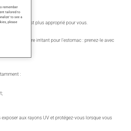
s to remember
ent tailored to
onalize' to see a
kies, please
e différent qui est plus approprié pour vous.
dicament peut être irritant pour l'estomac : prenez-le avec
notamment :
t;
vous exposer aux rayons UV et protégez-vous lorsque vous