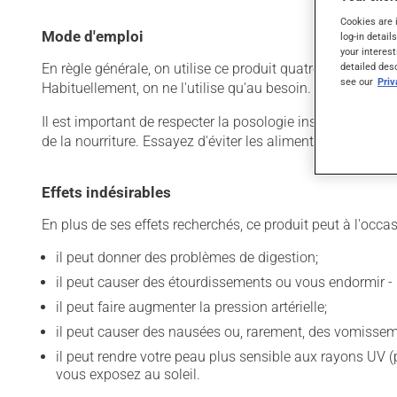
Cookies are 
Mode d'emploi
log-in detail
your interest
detailed des
En règle générale, on utilise ce produit quatre fois par jo
see our
Pri
Habituellement, on ne l'utilise qu'au besoin.
Il est important de respecter la posologie inscrite sur l'é
de la nourriture. Essayez d'éviter les aliments irritants co
Effets indésirables
En plus de ses effets recherchés, ce produit peut à l'occa
il peut donner des problèmes de digestion;
il peut causer des étourdissements ou vous endormir - 
il peut faire augmenter la pression artérielle;
il peut causer des nausées ou, rarement, des vomissem
il peut rendre votre peau plus sensible aux rayons UV (
vous exposez au soleil.