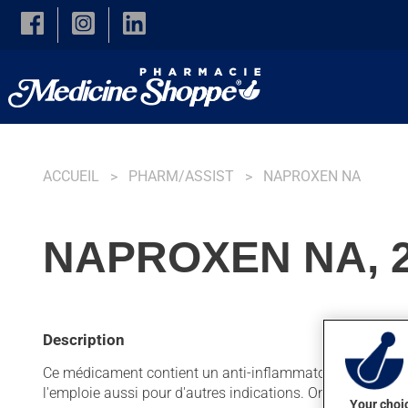
Skip to main content
ACCUEIL
PHARM/ASSIST
NAPROXEN NA
NAPROXEN NA, 
Description
Ce médicament contient un anti-inflammatoire non stéroïdi
l'emploie aussi pour d'autres indications. On peut sentir
Your choic