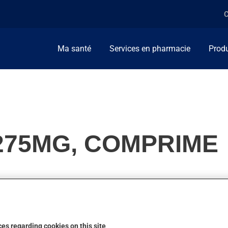
C
Ma santé
Services en pharmacie
Produ
275MG, COMPRIME
en (AINS). Habituellement, on l'utilise pour la douleur, pour le
 son action en moins d'une heure.
es regarding cookies on this site