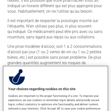
heures. Il est possible que votre pharmacien vous ait
indiqué un horaire différent qui est plus approprié pour
vous. Habituellement, on ne l'utilise qu'au besoin.
Il est important de respecter la posologie inscrite sur
l'étiquette. N'en utilisez pas plus, ni plus souvent
qu'indiqué. Ce médicament peut être pris avec ou sans
nourriture, sans égard aux repas ou aux collations.
Une prise modérée d'alcool, soit 1 à 2 consommations
d'alcool par jour (1 ou 2 verres de vin ou 1 ou 2 petites
bières, etc.) est possible sans poser problème. De plus
grandes quantités augmentent les risques de
problèmes au foie.
Effets indésirables
Your choices regarding cookies on this site
Ce produit est généralement bien toléré et il est rare
Cookies are important to the proper functioning of a site. To improve your
que des effets secondaires soient rapportés par ceux
experience, we use cookies to remember log-in details and provide secure
qui l'utilisent. À l'occasion, des réactions mineures
log-in, collect statistics to optimise site functionality, and deliver content
peuvent survenir, mais elles disparaissent d'elles-
tailored to your interests. Click 'Accept All' to save your cookie preferences