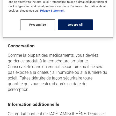
mêmes rapidement, sans intervention. Si vous croyez
and go directly to the site. Click 'Personalize' to see a detailed description of
cookie types and additional preference options. For more information about
que ce produit est la cause d'un problème qui vous
cookies, please see our
Privacy Statement
incommode, n'hésitez pas à en parler avec vos
professionnels de la santé. Ils pourront vous aider à
déterminer si votre traitement en est la source et, au
Personalize
Accept All
besoin, vous aider à bien gérer la situation.
Conservation
Comme la plupart des médicaments, vous devriez
garder ce produit à la température ambiante.
Conservez-le dans un endroit sécuritaire où il ne sera
pas exposé à la chaleur, à l'humidité ou à la lumière du
soleil. Faites détruire de façon sécuritaire toute
quantité qui vous resterait après sa date de
péremption.
Information additionnelle
Ce produit contient de l'ACÉTAMINOPHÈNE. Dépasser