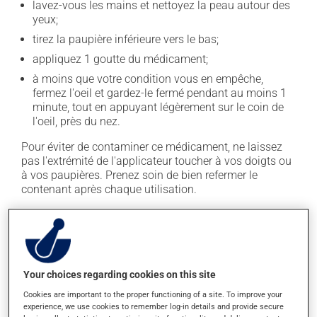
lavez-vous les mains et nettoyez la peau autour des
yeux;
tirez la paupière inférieure vers le bas;
appliquez 1 goutte du médicament;
à moins que votre condition vous en empêche,
fermez l'oeil et gardez-le fermé pendant au moins 1
minute, tout en appuyant légèrement sur le coin de
l'oeil, près du nez.
Pour éviter de contaminer ce médicament, ne laissez
pas l'extrémité de l'applicateur toucher à vos doigts ou
à vos paupières. Prenez soin de bien refermer le
contenant après chaque utilisation.
En règle générale, on utilise ce produit quatre fois par
jour. Il est possible que votre pharmacien vous ait
indiqué un horaire différent qui est plus approprié pour
vous. Il est important de respecter la posologie inscrite
Your choices regarding cookies on this site
sur l'étiquette. N'en utilisez pas plus, ni plus souvent
qu'indiqué.
Cookies are important to the proper functioning of a site. To improve your
experience, we use cookies to remember log-in details and provide secure