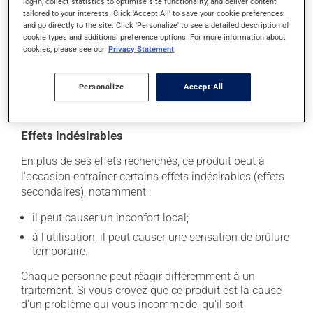
Pour maintenir ses effets bénéfiques, il doit être utilisé
log-in, collect statistics to optimise site functionality, and deliver content
tailored to your interests. Click 'Accept All' to save your cookie preferences
de façon régulière et continue. Assurez-vous de ne
and go directly to the site. Click 'Personalize' to see a detailed description of
jamais en manquer. Si vous oubliez une dose,
cookie types and additional preference options. For more information about
appliquez-la dès que vous y pensez. S'il est presque
cookies, please see our
Privacy Statement
l'heure de l'application suivante, laissez simplement
tomber celle que vous avez oubliée. N'en appliquez pas
Personalize
Accept All
plus pour tenter de vous rattraper.
Effets indésirables
En plus de ses effets recherchés, ce produit peut à
l'occasion entraîner certains effets indésirables (effets
secondaires), notamment :
il peut causer un inconfort local;
à l'utilisation, il peut causer une sensation de brûlure
temporaire.
Chaque personne peut réagir différemment à un
traitement. Si vous croyez que ce produit est la cause
d'un problème qui vous incommode, qu'il soit