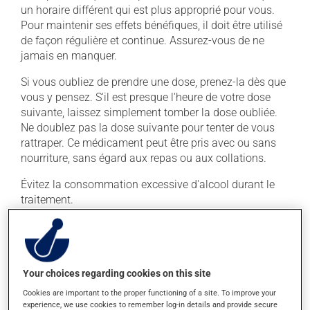
un horaire différent qui est plus approprié pour vous.
Pour maintenir ses effets bénéfiques, il doit être utilisé
de façon régulière et continue. Assurez-vous de ne
jamais en manquer.
Si vous oubliez de prendre une dose, prenez-la dès que
vous y pensez. S'il est presque l'heure de votre dose
suivante, laissez simplement tomber la dose oubliée.
Ne doublez pas la dose suivante pour tenter de vous
rattraper. Ce médicament peut être pris avec ou sans
nourriture, sans égard aux repas ou aux collations.
Évitez la consommation excessive d'alcool durant le
traitement.
Effets indésirables
En plus de ses effets recherchés, ce produit peut à
Your choices regarding cookies on this site
l'occasion entraîner certains effets indésirables (effets
Cookies are important to the proper functioning of a site. To improve your
secondaires), notamment :
experience, we use cookies to remember log-in details and provide secure