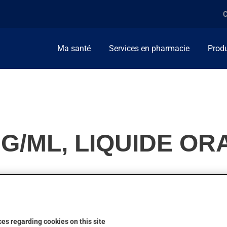
C
Ma santé
Services en pharmacie
Produ
G/ML, LIQUIDE OR
ent, on l'utilise pour une dépendance aux opiacés. On l'emploie
es regarding cookies on this site