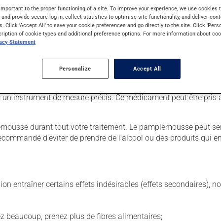
important to the proper functioning of a site. To improve your experience, we use cookie
s and provide secure log-in, collect statistics to optimise site functionality, and deliver cont
s. Click 'Accept All' to save your cookie preferences and go directly to the site. Click 'Pers
cription of cookie types and additional preference options. For more information about coo
 Il est possible que votre pharmacien vous ait indiqué un horaire 
vacy Statement
r ses effets bénéfiques.
tiquette. N'en utilisez pas plus, ni plus souvent qu'indiqué. Il es
Personalize
Accept All
us voulez cesser de l'utiliser, discutez-en avec votre pharmacien.
un instrument de mesure précis. Ce médicament peut être pris a
ousse durant tout votre traitement. Le pamplemousse peut sensi
c recommandé d'éviter de prendre de l'alcool ou des produits qui
sion entraîner certains effets indésirables (effets secondaires), 
vez beaucoup, prenez plus de fibres alimentaires;