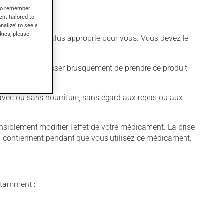
s to remember
ent tailored to
onalize' to see a
kies, please
différent qui est plus approprié pour vous. Vous devez le
t déconseillé de cesser brusquement de prendre ce produit,
vec ou sans nourriture, sans égard aux repas ou aux
blement modifier l'effet de votre médicament. La prise
 en contiennent pendant que vous utilisez ce médicament.
notamment :