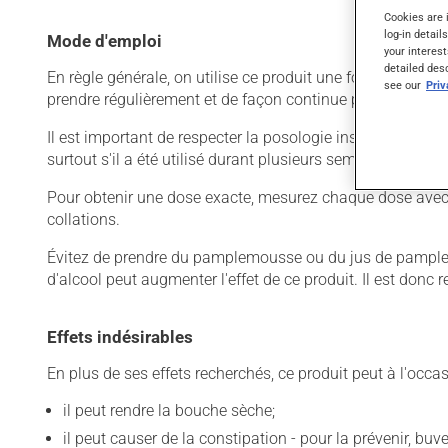
Cookies are 
log-in detail
Mode d'emploi
your interest
detailed des
En règle générale, on utilise ce produit une fois par jour.
see our
Pri
prendre régulièrement et de façon continue pour mainteni
Il est important de respecter la posologie inscrite sur l'é
surtout s'il a été utilisé durant plusieurs semaines. Si vo
Pour obtenir une dose exacte, mesurez chaque dose avec 
collations.
Évitez de prendre du pamplemousse ou du jus de pamplem
d'alcool peut augmenter l'effet de ce produit. Il est don
Effets indésirables
En plus de ses effets recherchés, ce produit peut à l'occa
il peut rendre la bouche sèche;
il peut causer de la constipation - pour la prévenir, bu