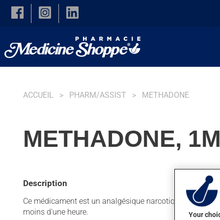
Skip to main content
ACCUEIL
PHARM/ASSIST
METHADONE
METHADONE, 1M
Description
Ce médicament est un analgésique narcotique. Habituellem
moins d'une heure.
Your choic