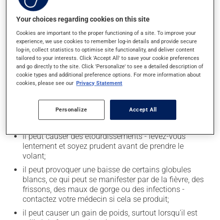
pamplemousse peut sensiblement modifier l'effet de
votre médicament.
Your choices regarding cookies on this site
Cookies are important to the proper functioning of a site. To improve your
Effets indésirables
experience, we use cookies to remember log-in details and provide secure
log-in, collect statistics to optimise site functionality, and deliver content
tailored to your interests. Click 'Accept All' to save your cookie preferences
En plus de ses effets recherchés, ce produit peut à
and go directly to the site. Click 'Personalize' to see a detailed description of
l'occasion entraîner certains effets indésirables (effets
cookie types and additional preference options. For more information about
secondaires), notamment :
cookies, please see our
Privacy Statement
il peut provoquer une diminution des taux de
globules rouges (anémie);
Personalize
Accept All
il peut causer des maux de tête;
il peut causer des étourdissements - levez-vous
lentement et soyez prudent avant de prendre le
volant;
il peut provoquer une baisse de certains globules
blancs, ce qui peut se manifester par de la fièvre, des
frissons, des maux de gorge ou des infections -
contactez votre médecin si cela se produit;
il peut causer un gain de poids, surtout lorsqu'il est