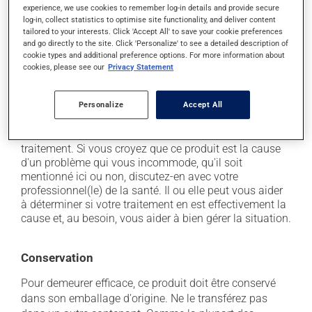
En plus de ses effets recherchés, ce produit peut à
experience, we use cookies to remember log-in details and provide secure
l'occasion entraîner certains effets indésirables (effets
log-in, collect statistics to optimise site functionality, and deliver content
secondaires), notamment :
tailored to your interests. Click 'Accept All' to save your cookie preferences
and go directly to the site. Click 'Personalize' to see a detailed description of
cookie types and additional preference options. For more information about
il peut causer des maux de tête;
cookies, please see our
Privacy Statement
il peut causer une fatigue inhabituelle;
il peut causer des nausées ou, rarement, des
Personalize
Accept All
vomissements.
Chaque personne peut réagir différemment à un
traitement. Si vous croyez que ce produit est la cause
d'un problème qui vous incommode, qu'il soit
mentionné ici ou non, discutez-en avec votre
professionnel(le) de la santé. Il ou elle peut vous aider
à déterminer si votre traitement en est effectivement la
cause et, au besoin, vous aider à bien gérer la situation.
Conservation
Pour demeurer efficace, ce produit doit être conservé
dans son emballage d'origine. Ne le transférez pas