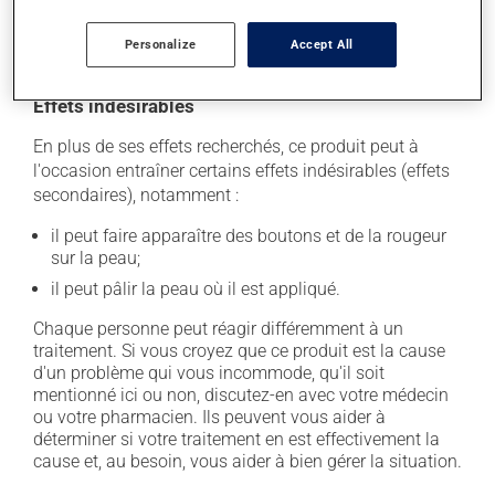
la peau et favoriser les infections de la peau. Ne les
appliquez pas inutilement.
Personalize
Accept All
Effets indésirables
En plus de ses effets recherchés, ce produit peut à
l'occasion entraîner certains effets indésirables (effets
secondaires), notamment :
il peut faire apparaître des boutons et de la rougeur
sur la peau;
il peut pâlir la peau où il est appliqué.
Chaque personne peut réagir différemment à un
traitement. Si vous croyez que ce produit est la cause
d'un problème qui vous incommode, qu'il soit
mentionné ici ou non, discutez-en avec votre médecin
ou votre pharmacien. Ils peuvent vous aider à
déterminer si votre traitement en est effectivement la
cause et, au besoin, vous aider à bien gérer la situation.