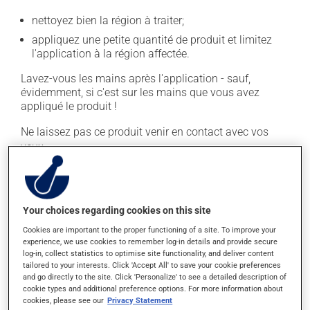
nettoyez bien la région à traiter;
appliquez une petite quantité de produit et limitez
l'application à la région affectée.
Lavez-vous les mains après l'application - sauf,
évidemment, si c'est sur les mains que vous avez
appliqué le produit !
Ne laissez pas ce produit venir en contact avec vos
yeux.
En règle générale, on utilise ce produit deux fois par
jour. Il est possible que votre pharmacien vous ait
indiqué un horaire différent qui est plus approprié pour
Your choices regarding cookies on this site
vous. Ne cessez pas de l'appliquer dès qu'une
Cookies are important to the proper functioning of a site. To improve your
amélioration est visible. Continuez pour la durée de
experience, we use cookies to remember log-in details and provide secure
traitement indiquée.
log-in, collect statistics to optimise site functionality, and deliver content
tailored to your interests. Click 'Accept All' to save your cookie preferences
Il est important de respecter la posologie inscrite sur
and go directly to the site. Click 'Personalize' to see a detailed description of
cookie types and additional preference options. For more information about
l'étiquette. N'en utilisez pas plus, ni plus souvent
cookies, please see our
Privacy Statement
qu'indiqué. Les dérivés de la cortisone peuvent amincir