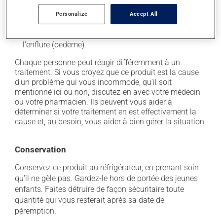
il peut causer des nausées et des vomissements;
Personalize
Accept All
il peut causer des maux de tête;
il peut provoquer une rétention de liquide et de
l'enflure (oedème).
Chaque personne peut réagir différemment à un
traitement. Si vous croyez que ce produit est la cause
d'un problème qui vous incommode, qu'il soit
mentionné ici ou non, discutez-en avec votre médecin
ou votre pharmacien. Ils peuvent vous aider à
déterminer si votre traitement en est effectivement la
cause et, au besoin, vous aider à bien gérer la situation.
Conservation
Conservez ce produit au réfrigérateur, en prenant soin
qu'il ne gèle pas. Gardez-le hors de portée des jeunes
enfants. Faites détruire de façon sécuritaire toute
quantité qui vous resterait après sa date de
péremption.