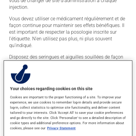
vous de changer de site d'administration à chaque
injection.
Vous devez utiliser ce médicament régulièrement et de
façon continue pour maintenir ses effets bénéfiques. Il
est important de respecter la posologie inscrite sur
l'étiquette. N'en utilisez pas plus, ni plus souvent
qu'indiqué.
Disposez des seringues et aiguilles souillées de façon
sécuritaire. Votre pharmacien pourra vous indiquer
comment faire.
Effets indésirables
Your choices regarding cookies on this site
Cookies are important to the proper functioning of a site. To improve your
En plus de ses effets recherchés, ce produit peut à
experience, we use cookies to remember log-in details and provide secure
l'occasion entraîner certains effets indésirables (effets
log-in, collect statistics to optimise site functionality, and deliver content
secondaires), notamment :
tailored to your interests. Click 'Accept All' to save your cookie preferences
and go directly to the site. Click 'Personalize' to see a detailed description of
il peut causer de la diarrhée;
cookie types and additional preference options. For more information about
cookies, please see our
Privacy Statement
il peut causer des douleurs musculaires;