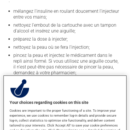
:
mélangez l'insuline en roulant doucement l'injecteur
entre vos mains;
nettoyez l'embout de la cartouche avec un tampon
d'alcool et insérez une aiguille;
préparez la dose à injecter;
nettoyez la peau où se fera l'injection;
pincez la peau et injectez le médicament dans le
repli ainsi formé. Si vous utilisez une aiguille courte,
il n'est peut-être pas nécessaire de pincer la peau,
demandez à votre pharmacien;
attendez quelques jours avant d'injecter de nouveau
une dose au même endroit.
Gardez l'injecteur et la cartouche que vous utilisez à la
température ambiante et jetez la cartouche après 28
Your choices regarding cookies on this site
jours. Les cartouches non entamées devraient être
Cookies are important to the proper functioning of a site. To improve your
conservées au réfrigérateur.
experience, we use cookies to remember log-in details and provide secure
log-in, collect statistics to optimise site functionality, and deliver content
Vous devez utiliser ce médicament régulièrement et de
tailored to your interests. Click 'Accept All' to save your cookie preferences