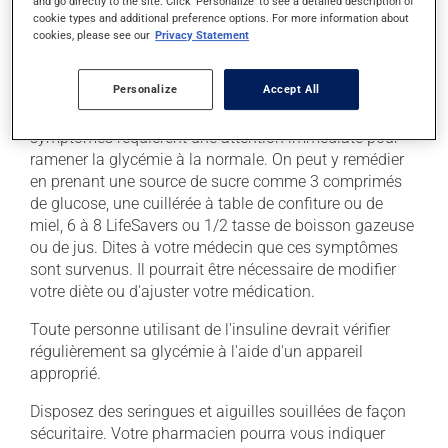
and go directly to the site. Click 'Personalize' to see a detailed description of
façon continue pour maintenir ses effets bénéfiques.
cookie types and additional preference options. For more information about
Les utilisateurs d'insuline doivent demeurer attentifs
cookies, please see our
Privacy Statement
aux signes pouvant annoncer une baisse trop
importante de leur taux de sucre sanguin : confusion,
Personalize
Accept All
céphalées, faim, nervosité, palpitations, respiration
rapide, sueurs froides et tremblements. Ces
symptômes requièrent une attention immédiate pour
ramener la glycémie à la normale. On peut y remédier
en prenant une source de sucre comme 3 comprimés
de glucose, une cuillérée à table de confiture ou de
miel, 6 à 8 LifeSavers ou 1/2 tasse de boisson gazeuse
ou de jus. Dites à votre médecin que ces symptômes
sont survenus. Il pourrait être nécessaire de modifier
votre diète ou d'ajuster votre médication.
Toute personne utilisant de l'insuline devrait vérifier
régulièrement sa glycémie à l'aide d'un appareil
approprié.
Disposez des seringues et aiguilles souillées de façon
sécuritaire. Votre pharmacien pourra vous indiquer