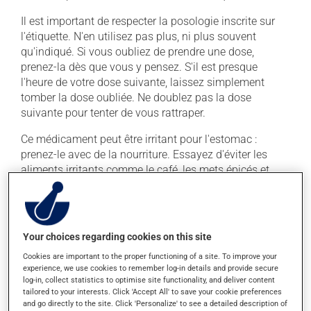
Il est important de respecter la posologie inscrite sur
l'étiquette. N'en utilisez pas plus, ni plus souvent
qu'indiqué. Si vous oubliez de prendre une dose,
prenez-la dès que vous y pensez. S'il est presque
l'heure de votre dose suivante, laissez simplement
tomber la dose oubliée. Ne doublez pas la dose
suivante pour tenter de vous rattraper.
Ce médicament peut être irritant pour l'estomac :
prenez-le avec de la nourriture. Essayez d'éviter les
aliments irritants comme le café, les mets épicés et
l'alcool.
Effets indésirables
Your choices regarding cookies on this site
En plus de ses effets recherchés, ce produit peut à
Cookies are important to the proper functioning of a site. To improve your
l'occasion entraîner certains effets indésirables (effets
experience, we use cookies to remember log-in details and provide secure
secondaires), notamment :
log-in, collect statistics to optimise site functionality, and deliver content
tailored to your interests. Click 'Accept All' to save your cookie preferences
and go directly to the site. Click 'Personalize' to see a detailed description of
il peut rendre la bouche sèche;