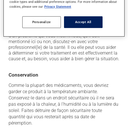
cookie types and additional preference options. For more information about
il peut causer des maux de tête;
cookies, please see our
Privacy Statement
il peut causer une rougeur au visage.
Personalize
Accept All
Chaque personne peut réagir différemment à un
traitement. Si vous croyez que ce produit est la cause
d'un problème qui vous incommode, qu'il soit
mentionné ici ou non, discutez-en avec votre
professionnel(le) de la santé. Il ou elle peut vous aider
à déterminer si votre traitement en est effectivement la
cause et, au besoin, vous aider à bien gérer la situation.
Conservation
Comme la plupart des médicaments, vous devriez
garder ce produit à la température ambiante.
Conservez-le dans un endroit sécuritaire où il ne sera
pas exposé à la chaleur, à l'humidité ou à la lumière du
soleil. Faites détruire de façon sécuritaire toute
quantité qui vous resterait après sa date de
péremption.