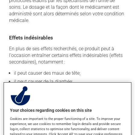
protocoles établis par les spécialistes de l'unité de
soins. Le dosage et la façon dont le médicament est
administré sont alors déterminés selon votre condition
médicale.
Effets indésirables
En plus de ses effets recherchés, ce produit peut à
l'occasion entraîner certains effets indésirables (effets
secondaires), notamment :
il peut causer des maux de tête;
il peut causer de la diarrhée;
il peut faire apparaître des boutons et de la rougeur
sur la peau;
il peut causer une fatigue inhabituelle;
Your choices regarding cookies on this site
il peut causer des nausées et des vomissements.
Cookies are important to the proper functioning of a site. To improve your
Chaque personne peut réagir différemment à un
experience, we use cookies to remember log-in details and provide secure
log-in, collect statistics to optimise site functionality, and deliver content
traitement. Si vous croyez que ce produit est la cause
tailored to your interests. Click 'Accept All' to save your cookie preferences