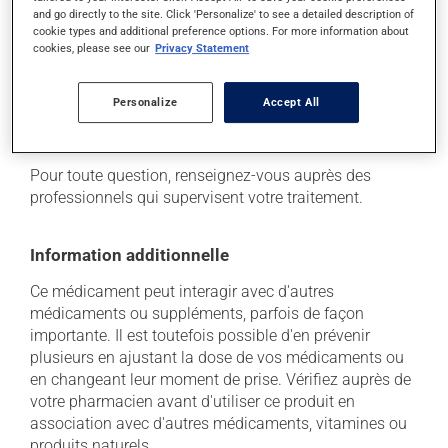
d'un problème qui vous incommode, qu'il soit
and go directly to the site. Click 'Personalize' to see a detailed description of
mentionné ici ou non, discutez-en avec votre
cookie types and additional preference options. For more information about
professionnel(le) de la santé. Il ou elle peut vous aider
cookies, please see our
Privacy Statement
à déterminer si votre traitement en est effectivement la
cause et, au besoin, vous aider à bien gérer la situation.
Personalize
Accept All
Conservation
Pour toute question, renseignez-vous auprès des
professionnels qui supervisent votre traitement.
Information additionnelle
Ce médicament peut interagir avec d'autres
médicaments ou suppléments, parfois de façon
importante. Il est toutefois possible d'en prévenir
plusieurs en ajustant la dose de vos médicaments ou
en changeant leur moment de prise. Vérifiez auprès de
votre pharmacien avant d'utiliser ce produit en
association avec d'autres médicaments, vitamines ou
produits naturels.