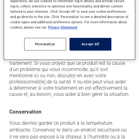
experience, we use cookies to remember log-in details and provide secure
il peut causer des maux de tête;
log-in, collect statistics to optimise site functionality, and deliver content
tailored to your interests. Click 'Accept All' to save your cookie preferences
il peut causer de la diarrhée;
and go directly to the site. Click 'Personalize' to see a detailed description of
il peut faire apparaître des boutons et de la rougeur
cookie types and additional preference options. For more information about
cookies, please see our
Privacy Statement
sur la peau;
il peut causer une fatigue inhabituelle;
Personalize
Accept All
il peut causer des nausées et des vomissements.
Chaque personne peut réagir différemment à un
traitement. Si vous croyez que ce produit est la cause
d'un problème qui vous incommode, qu'il soit
mentionné ici ou non, discutez-en avec votre
professionnel(le) de la santé. Il ou elle peut vous aider
à déterminer si votre traitement en est effectivement la
cause et, au besoin, vous aider à bien gérer la situation.
Conservation
Vous devriez garder ce produit à la température
ambiante. Conservez-le dans un endroit sécuritaire où
il ne sera pas exposé à la chaleur, à l'humidité ou à la