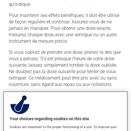
qu'indiqué.
Pour maintenir ses effets bénéfiques, il doit être utilisé
de façon régulière et continue. Assurez-vous de ne
jamais en manquer. Pour obtenir une dose exacte,
mesurez chaque dose avec une seringue ou un autre
instrument de mesure précis.
Si vous oubliez de prendre une dose, prenez-la dès que
vous y pensez. S'il est presque l'heure de votre dose
suivante, laissez simplement tomber la dose oubliée.
Ne doublez pas la dose suivante pour tenter de vous
rattraper. Ce médicament peut être pris avec ou sans
nourriture, sans égard aux repas ou aux collations.
Effets indésirables
En plus de ses effets recherchés, ce produit peut à
l'occasion entraîner certains effets indésirables (effets
Your choices regarding cookies on this site
secondaires), notamment :
Cookies are important to the proper functioning of a site. To improve your