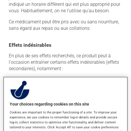
indiqué un horaire différent qui est plus approprié pour
vous. Habituellement, on ne l'utilise qu'au besoin.
Ce médicament peut être pris avec ou sans nourriture,
sans égard aux repas ou aux collations.
Effets indésirables
En plus de ses effets recherchés, ce produit peut à
l'occasion entraîner certains effets indésirables (effets
secondaires), notamment :
il agit sur l'intestin et peut causer de la diarrhée ou
de la constipation, selon la sensibilité de chacun;
il peut causer des nausées et des vomissements;
il peut donner une couleur blanche aux selles.
Your choices regarding cookies on this site
Chaque personne peut réagir différemment à un
Cookies are important to the proper functioning of a site. To improve your
traitement. Si vous croyez que ce produit est la cause
experience, we use cookies to remember log-in details and provide secure
log-in, collect statistics to optimise site functionality, and deliver content
d'un problème qui vous incommode, qu'il soit
tailored to your interests. Click 'Accept All' to save your cookie preferences
mentionné ici ou non, discutez-en avec votre