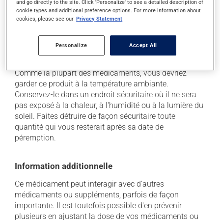
and go directly to the site. Click 'Personalize' to see a detailed description of
professionnel(le) de la santé. Il ou elle peut vous aider
cookie types and additional preference options. For more information about
à déterminer si votre traitement en est effectivement la
cookies, please see our
Privacy Statement
cause et, au besoin, vous aider à bien gérer la situation.
Personalize
Accept All
Conservation
Comme la plupart des médicaments, vous devriez
garder ce produit à la température ambiante.
Conservez-le dans un endroit sécuritaire où il ne sera
pas exposé à la chaleur, à l'humidité ou à la lumière du
soleil. Faites détruire de façon sécuritaire toute
quantité qui vous resterait après sa date de
péremption.
Information additionnelle
Ce médicament peut interagir avec d'autres
médicaments ou suppléments, parfois de façon
importante. Il est toutefois possible d'en prévenir
plusieurs en ajustant la dose de vos médicaments ou