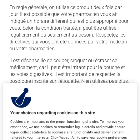
En règle générale, on utilise ce produit deux fois par
jour. Il est possible que votre pharmacien vous ait
indiqué un horaire différent qui est plus approprié pour
vous. Selon la condition traitée, il peut être utilisé
régulièrement ou seulement au besoin. Respectez les
directives qui vous ont été données par votre médecin
ou votre pharmacien.
Il est déconseillé de couper, croquer ou écraser ce
médicament, car il peut être irritant pour la bouche et
les voies digestives. Il est important de respecter la
posologie inscrite sur l'étiquette. N'en utilisez pas plus,
ni plus souvent qu'indiqué.
Ce médicament peut être irritant pour l'estomac :
prenez-le avec de la nourriture. Essayez d'éviter les
Your choices regarding cookies on this site
aliments irritants comme le café, les mets épicés et
l'alcool.
Cookies are important to the proper functioning of a site. To improve your
experience, we use cookies to remember log-in details and provide secure
log-in, collect statistics to optimise site functionality, and deliver content
Effets indésirables
tailored to your interests. Click 'Accept All' to save your cookie preferences