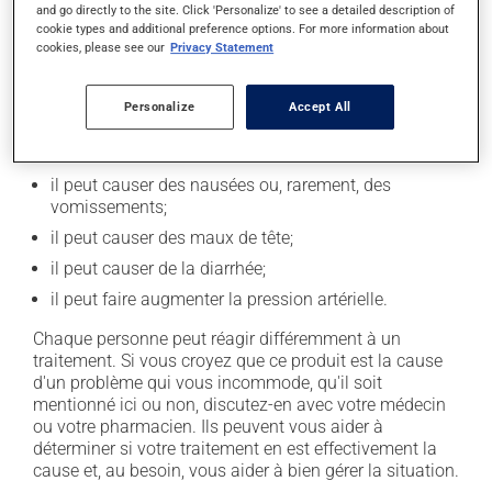
and go directly to the site. Click 'Personalize' to see a detailed description of
cookie types and additional preference options. For more information about
En plus de ses effets recherchés, ce produit peut à
cookies, please see our
Privacy Statement
l'occasion entraîner certains effets indésirables (effets
secondaires), notamment :
Personalize
Accept All
il peut causer des maux de ventre;
il peut donner des problèmes de digestion;
il peut causer des nausées ou, rarement, des
vomissements;
il peut causer des maux de tête;
il peut causer de la diarrhée;
il peut faire augmenter la pression artérielle.
Chaque personne peut réagir différemment à un
traitement. Si vous croyez que ce produit est la cause
d'un problème qui vous incommode, qu'il soit
mentionné ici ou non, discutez-en avec votre médecin
ou votre pharmacien. Ils peuvent vous aider à
déterminer si votre traitement en est effectivement la
cause et, au besoin, vous aider à bien gérer la situation.