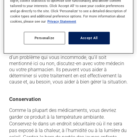
log-in, collect statistics to optimise site functionality, and deliver content
il peut causer de la constipation - pour la prévenir,
tailored to your interests. Click 'Accept All' to save your cookie preferences
buvez beaucoup, prenez plus de fibres alimentaires;
and go directly to the site. Click 'Personalize' to see a detailed description of
cookie types and additional preference options. For more information about
il peut causer des étourdissements ou vous endormir
cookies, please see our
Privacy Statement
- soyez prudent avant de prendre le volant;
il peut causer des nausées et des vomissements.
Personalize
Accept All
Chaque personne peut réagir différemment à un
traitement. Si vous croyez que ce produit est la cause
d'un problème qui vous incommode, qu'il soit
mentionné ici ou non, discutez-en avec votre médecin
ou votre pharmacien. Ils peuvent vous aider à
déterminer si votre traitement en est effectivement la
cause et, au besoin, vous aider à bien gérer la situation.
Conservation
Comme la plupart des médicaments, vous devriez
garder ce produit à la température ambiante.
Conservez-le dans un endroit sécuritaire où il ne sera
pas exposé à la chaleur, à l'humidité ou à la lumière du