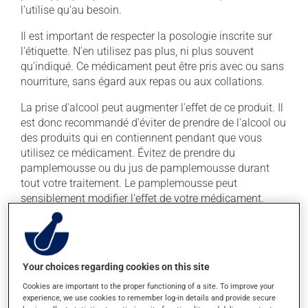
l'utilise qu'au besoin.
Il est important de respecter la posologie inscrite sur
l'étiquette. N'en utilisez pas plus, ni plus souvent
qu'indiqué. Ce médicament peut être pris avec ou sans
nourriture, sans égard aux repas ou aux collations.
La prise d'alcool peut augmenter l'effet de ce produit. Il
est donc recommandé d'éviter de prendre de l'alcool ou
des produits qui en contiennent pendant que vous
utilisez ce médicament. Évitez de prendre du
pamplemousse ou du jus de pamplemousse durant
tout votre traitement. Le pamplemousse peut
sensiblement modifier l'effet de votre médicament.
Effets indésirables
En plus de ses effets recherchés, ce produit peut à
Your choices regarding cookies on this site
l'occasion entraîner certains effets indésirables (effets
Cookies are important to the proper functioning of a site. To improve your
secondaires), notamment :
experience, we use cookies to remember log-in details and provide secure