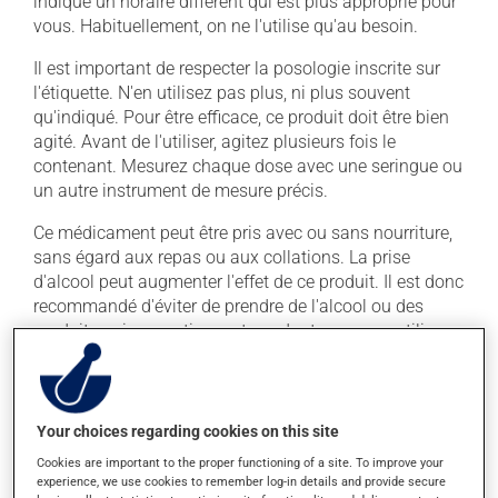
indiqué un horaire différent qui est plus approprié pour
vous. Habituellement, on ne l'utilise qu'au besoin.
Il est important de respecter la posologie inscrite sur
l'étiquette. N'en utilisez pas plus, ni plus souvent
qu'indiqué. Pour être efficace, ce produit doit être bien
agité. Avant de l'utiliser, agitez plusieurs fois le
contenant. Mesurez chaque dose avec une seringue ou
un autre instrument de mesure précis.
Ce médicament peut être pris avec ou sans nourriture,
sans égard aux repas ou aux collations. La prise
d'alcool peut augmenter l'effet de ce produit. Il est donc
recommandé d'éviter de prendre de l'alcool ou des
produits qui en contiennent pendant que vous utilisez
ce médicament.
Effets indésirables
Your choices regarding cookies on this site
En plus de ses effets recherchés, ce produit peut à
Cookies are important to the proper functioning of a site. To improve your
l'occasion entraîner certains effets indésirables (effets
experience, we use cookies to remember log-in details and provide secure