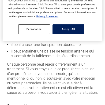
log-in, collect statistics to optimise site functionality, and deliver content
secondaires), notamment :
tailored to your interests. Click 'Accept All' to save your cookie preferences
and go directly to the site. Click 'Personalize' to see a detailed description of
il peut causer de la constipation - pour la prévenir,
cookie types and additional preference options. For more information about
buvez beaucoup, prenez plus de fibres alimentaires;
cookies, please see our
Privacy Statement
il peut causer des nausées ou, rarement, des
vomissements;
Personalize
Accept All
il peut causer de la somnolence - soyez prudent
avant de prendre le volant;
il peut causer une transpiration abondante;
il peut entraîner une baisse de tension artérielle qui
causerait de la faiblesse et des étourdissements.
Chaque personne peut réagir différemment à un
traitement. Si vous croyez que ce produit est la cause
d'un problème qui vous incommode, qu'il soit
mentionné ici ou non, discutez-en avec votre médecin
ou votre pharmacien. Ils peuvent vous aider à
déterminer si votre traitement en est effectivement la
cause et, au besoin, vous aider à bien gérer la situation.