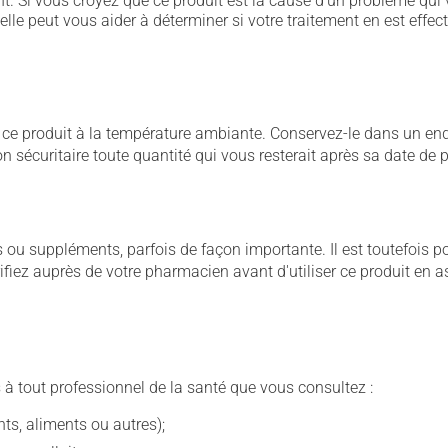
. Si vous croyez que ce produit est la cause d'un problème qui 
 elle peut vous aider à déterminer si votre traitement en est effec
 produit à la température ambiante. Conservez-le dans un endroi
çon sécuritaire toute quantité qui vous resterait après sa date de
u suppléments, parfois de façon importante. Il est toutefois pos
iez auprès de votre pharmacien avant d'utiliser ce produit en 
 à tout professionnel de la santé que vous consultez :
s, aliments ou autres);