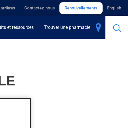
arrières
Contactez-nous
Renouvellements
English
its et ressources
Trouver une pharmacie
LE
ues semaines.