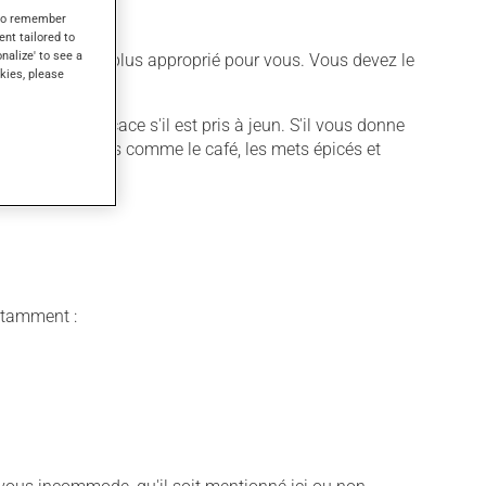
s to remember
ent tailored to
onalize' to see a
différent qui est plus approprié pour vous. Vous devez le
kies, please
it est plus efficace s'il est pris à jeun. S'il vous donne
aliments irritants comme le café, les mets épicés et
notamment :