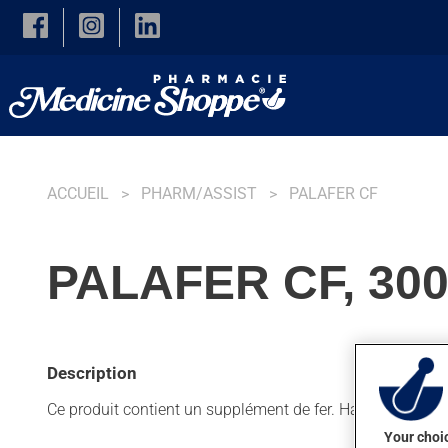
Skip to main content
ACCUEIL
PHARM/ASSIST
PALAFER CF
PALAFER CF, 30
Description
Ce produit contient un supplément de fer. Habituellement, 
Your choic