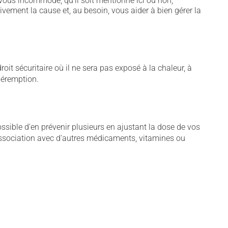
vous incommode, qu'il soit mentionné ici ou non,
tivement la cause et, au besoin, vous aider à bien gérer la
t sécuritaire où il ne sera pas exposé à la chaleur, à
 péremption.
sible d'en prévenir plusieurs en ajustant la dose de vos
association avec d'autres médicaments, vitamines ou