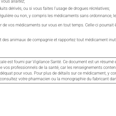
 vous allaitez;
s dérivés, ou si vous faites l'usage de drogues récréatives;
ulière ou non, y compris les médicaments sans ordonnance, les 
our de vos médicaments sur vous en tout temps. Celle-ci pourrait ê
 des animaux de compagnie et rapportez tout médicament inutil
cale est fourni par Vigilance Santé. Ce document est un résumé 
ls de vos professionnels de la santé, car les renseignements con
 adéquat pour vous. Pour plus de détails sur ce médicament, y co
s, consultez votre pharmacien ou la monographie du fabricant d