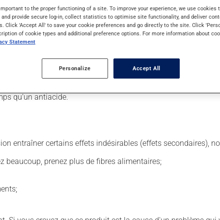
important to the proper functioning of a site. To improve your experience, we use cookie
s and provide secure log-in, collect statistics to optimise site functionality, and deliver cont
s. Click 'Accept All' to save your cookie preferences and go directly to the site. Click 'Pers
 Il est possible que votre pharmacien vous ait indiqué un horaire 
cription of cookie types and additional preference options. For more information about coo
r ses effets bénéfiques.
vacy Statement
quette. N'en utilisez pas plus, ni plus souvent qu'indiqué. Ce produ
Comme il peut être irritant pour l'estomac, essayez d'éviter les 
Personalize
Accept All
mps qu'un antiacide.
sion entraîner certains effets indésirables (effets secondaires), 
vez beaucoup, prenez plus de fibres alimentaires;
ents;