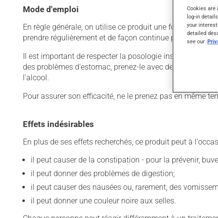
Mode d'emploi
Cookies are 
log-in detail
your interest
En règle générale, on utilise ce produit une fois par jour.
detailed des
prendre régulièrement et de façon continue pour mainteni
see our
Pri
Il est important de respecter la posologie inscrite sur l'éti
des problèmes d'estomac, prenez-le avec de la nourriture. 
l'alcool.
Pour assurer son efficacité, ne le prenez pas en même te
Effets indésirables
En plus de ses effets recherchés, ce produit peut à l'occa
il peut causer de la constipation - pour la prévenir, bu
il peut donner des problèmes de digestion;
il peut causer des nausées ou, rarement, des vomissem
il peut donner une couleur noire aux selles.