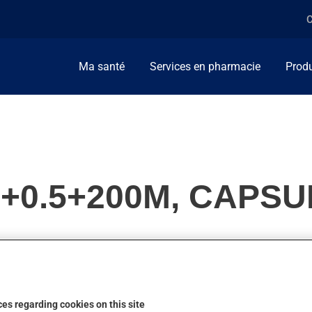
C
Ma santé
Services en pharmacie
Produ
0+0.5+200M, CAPSU
on l'utilise pour l'anémie. Il produit son plein effet après quelq
es regarding cookies on this site