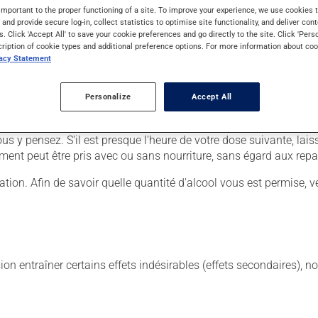
important to the proper functioning of a site. To improve your experience, we use cookie
s and provide secure log-in, collect statistics to optimise site functionality, and deliver cont
s. Click 'Accept All' to save your cookie preferences and go directly to the site. Click 'Pers
cription of cookie types and additional preference options. For more information about coo
 Il est possible que votre pharmacien vous ait indiqué un horaire d
vacy Statement
a mauvais goût.
iquette. N'en utilisez pas plus, ni plus souvent qu'indiqué. Pour mai
Personalize
Accept All
quer.
us y pensez. S'il est presque l'heure de votre dose suivante, l
ment peut être pris avec ou sans nourriture, sans égard aux repa
n. Afin de savoir quelle quantité d'alcool vous est permise, veu
sion entraîner certains effets indésirables (effets secondaires), 