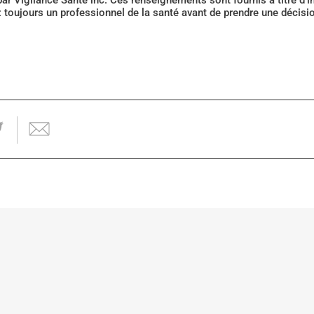
 par Vigilance Santé inc. Ces renseignements sont fournis à titre d
z toujours un professionnel de la santé avant de prendre une décis