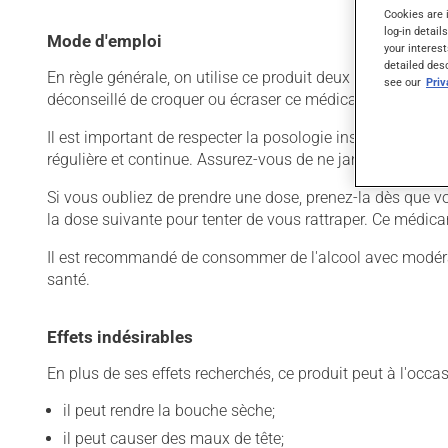
Cookies are 
log-in detail
Mode d'emploi
your interest
detailed des
En règle générale, on utilise ce produit deux fois par jour.
see our
Pri
déconseillé de croquer ou écraser ce médicament, car il 
Il est important de respecter la posologie inscrite sur l'ét
régulière et continue. Assurez-vous de ne jamais en man
Si vous oubliez de prendre une dose, prenez-la dès que vo
la dose suivante pour tenter de vous rattraper. Ce médica
Il est recommandé de consommer de l'alcool avec modératio
santé.
Effets indésirables
En plus de ses effets recherchés, ce produit peut à l'occa
il peut rendre la bouche sèche;
il peut causer des maux de tête;