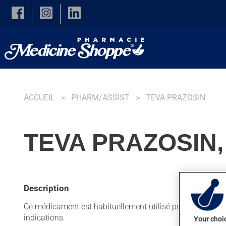
Skip to main content
ACCUEIL
PHARM/ASSIST
TEVA PRAZOSIN
TEVA PRAZOSIN
Description
Ce médicament est habituellement utilisé pour diminuer la
indications.
Your choic