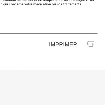
’information seulement et ne remplacent d’aucune façon l’avis
ion qui concerne votre médication ou vos traitements.
IMPRIMER