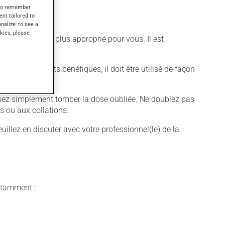
s to remember
ent tailored to
onalize' to see a
kies, please
ifférent qui est plus approprié pour vous. Il est
ntenir ses effets bénéfiques, il doit être utilisé de façon
aissez simplement tomber la dose oubliée. Ne doublez pas
s ou aux collations.
illez en discuter avec votre professionnel(le) de la
notamment :