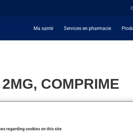
C
Ma santé
Services en pharmacie
Produ
, 2MG, COMPRIME
 tension artérielle. On l'emploie aussi pour diminuer les symptô
es regarding cookies on this site