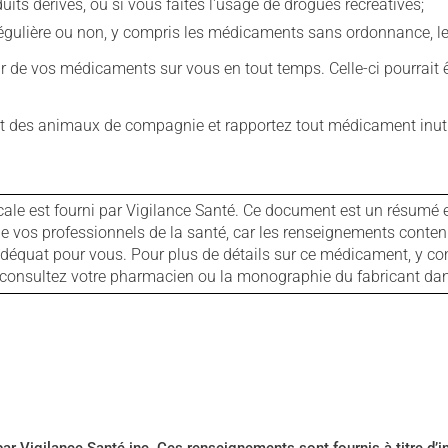
s dérivés, ou si vous faites l'usage de drogues récréatives;
ulière ou non, y compris les médicaments sans ordonnance, les 
our de vos médicaments sur vous en tout temps. Celle-ci pourrait ê
 des animaux de compagnie et rapportez tout médicament inutil
cale est fourni par Vigilance Santé. Ce document est un résumé 
ls de vos professionnels de la santé, car les renseignements con
 adéquat pour vous. Pour plus de détails sur ce médicament, y co
s, consultez votre pharmacien ou la monographie du fabricant d