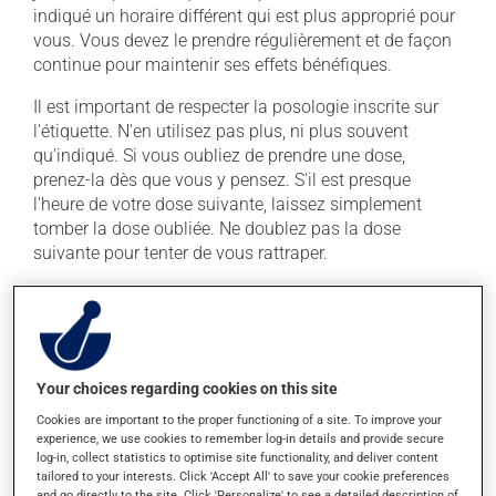
indiqué un horaire différent qui est plus approprié pour
vous. Vous devez le prendre régulièrement et de façon
continue pour maintenir ses effets bénéfiques.
Il est important de respecter la posologie inscrite sur
l'étiquette. N'en utilisez pas plus, ni plus souvent
qu'indiqué. Si vous oubliez de prendre une dose,
prenez-la dès que vous y pensez. S'il est presque
l'heure de votre dose suivante, laissez simplement
tomber la dose oubliée. Ne doublez pas la dose
suivante pour tenter de vous rattraper.
Ce médicament peut être irritant pour l'estomac :
prenez-le avec de la nourriture. Essayez d'éviter les
aliments irritants comme le café, les mets épicés et
l'alcool.
Your choices regarding cookies on this site
Cookies are important to the proper functioning of a site. To improve your
Effets indésirables
experience, we use cookies to remember log-in details and provide secure
log-in, collect statistics to optimise site functionality, and deliver content
En plus de ses effets recherchés, ce produit peut à
tailored to your interests. Click 'Accept All' to save your cookie preferences
and go directly to the site. Click 'Personalize' to see a detailed description of