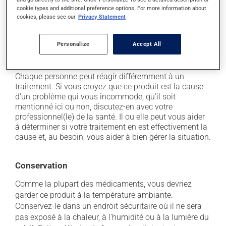
l'occasion entraîner certains effets indésirables (effets
cookie types and additional preference options. For more information about
secondaires), notamment :
cookies, please see our
Privacy Statement
il peut rendre la bouche sèche;
il peut causer des maux de tête;
Personalize
Accept All
il peut causer une rougeur au visage.
Chaque personne peut réagir différemment à un
traitement. Si vous croyez que ce produit est la cause
d'un problème qui vous incommode, qu'il soit
mentionné ici ou non, discutez-en avec votre
professionnel(le) de la santé. Il ou elle peut vous aider
à déterminer si votre traitement en est effectivement la
cause et, au besoin, vous aider à bien gérer la situation.
Conservation
Comme la plupart des médicaments, vous devriez
garder ce produit à la température ambiante.
Conservez-le dans un endroit sécuritaire où il ne sera
pas exposé à la chaleur, à l'humidité ou à la lumière du