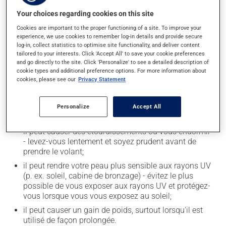
Your choices regarding cookies on this site
Effets indésirables
Cookies are important to the proper functioning of a site. To improve your
experience, we use cookies to remember log-in details and provide secure
En plus de ses effets recherchés, ce produit peut à
log-in, collect statistics to optimise site functionality, and deliver content
l'occasion entraîner certains effets indésirables (effets
tailored to your interests. Click 'Accept All' to save your cookie preferences
secondaires), notamment :
and go directly to the site. Click 'Personalize' to see a detailed description of
cookie types and additional preference options. For more information about
il peut rendre la bouche sèche;
cookies, please see our
Privacy Statement
il peut causer des maux de tête;
il peut causer de la constipation - pour la prévenir,
Personalize
Accept All
buvez beaucoup, prenez plus de fibres alimentaires;
il peut causer des étourdissements ou vous endormir
- levez-vous lentement et soyez prudent avant de
prendre le volant;
il peut rendre votre peau plus sensible aux rayons UV
(p. ex. soleil, cabine de bronzage) - évitez le plus
possible de vous exposer aux rayons UV et protégez-
vous lorsque vous vous exposez au soleil;
il peut causer un gain de poids, surtout lorsqu'il est
utilisé de façon prolongée.