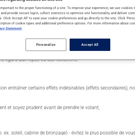
important to the proper functioning of a site. To improve your experience, we use cookie
s and provide secure log-in, collect statistics to optimise site functionality, and deliver cont
s. Click 'Accept All' to save your cookie preferences and go directly to the site. Click 'Pers
 Il est possible que votre pharmacien vous ait indiqué un horaire 
cription of cookie types and additional preference options. For more information about coo
vacy Statement
 même moment de la journée.
 de façon régulière et continue. Assurez-vous de ne jamais en man
Personalize
Accept All
 suivante, laissez simplement tomber la dose oubliée. Ne doublez
ns égard aux repas ou aux collations.
sion entraîner certains effets indésirables (effets secondaires), 
ent et soyez prudent avant de prendre le volant;
p. ex. soleil, cabine de bronzage) - évitez le plus possible de 