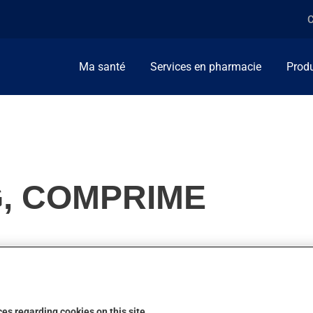
C
Ma santé
Services en pharmacie
Produ
G, COMPRIME
travail du coeur ou pour diminuer la tension artérielle. On l'empl
ction.
es regarding cookies on this site