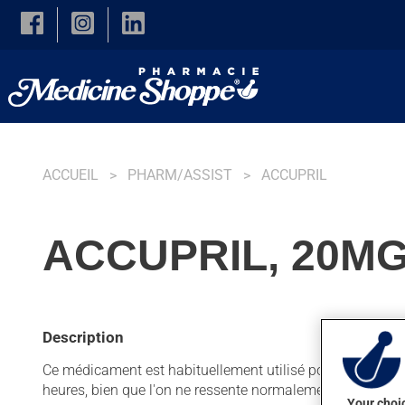
Skip to main content
ACCUEIL
PHARM/ASSIST
ACCUPRIL
ACCUPRIL, 20M
Description
Ce médicament est habituellement utilisé pour faciliter le 
heures, bien que l'on ne ressente normalement pas son a
Your choic