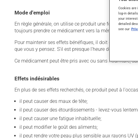
Cookies are 
Mode d'emploi
log-in detail
your interest
En règle générale, on utilise ce produit une fois par jour.
detailed des
see our
Pri
toujours prendre ce médicament vers la même heure, au
Pour maintenir ses effets bénéfiques, il doit être utilisé
que vous y pensez. S'il est presque l'heure de votre dose
Ce médicament peut être pris avec ou sans nourriture, sa
Effets indésirables
En plus de ses effets recherchés, ce produit peut à l'occa
il peut causer des maux de tête;
il peut causer des étourdissements - levez-vous lentem
il peut causer une fatigue inhabituelle;
il peut modifier le goût des aliments;
il peut rendre votre peau plus sensible aux rayons UV (