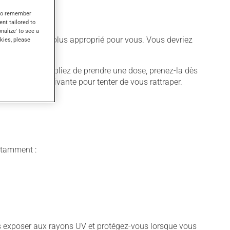
s to remember
ent tailored to
onalize' to see a
différent qui est plus approprié pour vous. Vous devriez
kies, please
quer. Si vous oubliez de prendre une dose, prenez-la dès
 pas la dose suivante pour tenter de vous rattraper.
notamment :
vous exposer aux rayons UV et protégez-vous lorsque vous