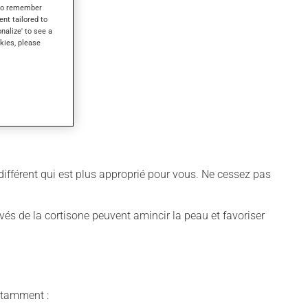
s to remember
ent tailored to
onalize' to see a
kies, please
e différent qui est plus approprié pour vous. Ne cessez pas
rivés de la cortisone peuvent amincir la peau et favoriser
notamment :