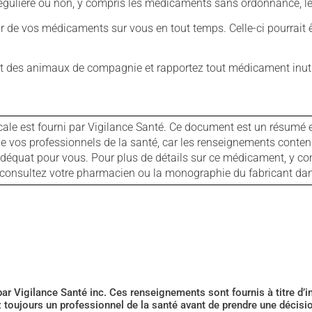
ulière ou non, y compris les médicaments sans ordonnance, les 
our de vos médicaments sur vous en tout temps. Celle-ci pourrait ê
 des animaux de compagnie et rapportez tout médicament inutil
cale est fourni par Vigilance Santé. Ce document est un résumé 
ls de vos professionnels de la santé, car les renseignements con
 adéquat pour vous. Pour plus de détails sur ce médicament, y co
s, consultez votre pharmacien ou la monographie du fabricant d
 par Vigilance Santé inc. Ces renseignements sont fournis à titre d
z toujours un professionnel de la santé avant de prendre une décis