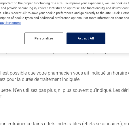
important to the proper functioning of a site. To improve your experience, we use cookie
s and provide secure log-in, collect statistics to optimise site functionality, and deliver cont
s. Click 'Accept All' to save your cookie preferences and go directly to the site. Click 'Pers
cription of cookie types and additional preference options. For more information about coo
er :
vacy Statement
Personalize
Accept All
lication à la région affectée.
nt, si c'est sur les mains que vous avez appliqué le produit.
. Il est possible que votre pharmacien vous ait indiqué un horair
uez pour la durée de traitement indiquée.
iquette. N'en utilisez pas plus, ni plus souvent qu'indiqué. Les dé
t.
sion entraîner certains effets indésirables (effets secondaires), 