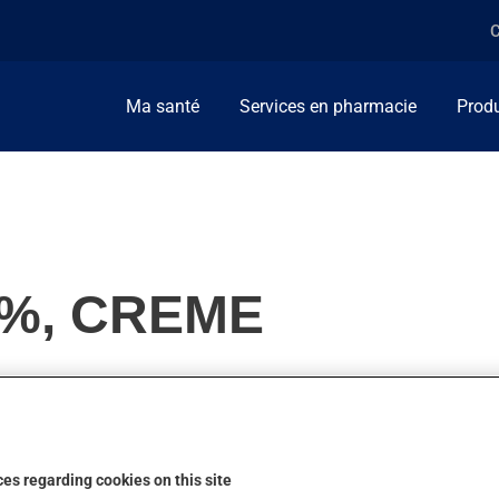
C
Ma santé
Services en pharmacie
Produ
5%, CREME
 famille de la cortisone (corticostéroïde). Habituellement, on l
es regarding cookies on this site