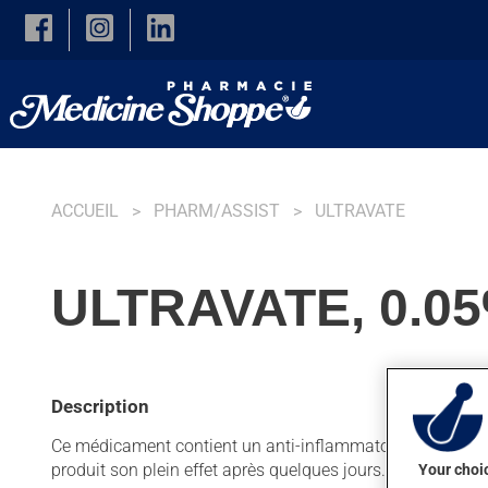
Skip to main content
ACCUEIL
PHARM/ASSIST
ULTRAVATE
ULTRAVATE, 0.0
Description
Ce médicament contient un anti-inflammatoire topique de la
produit son plein effet après quelques jours.
Your choic