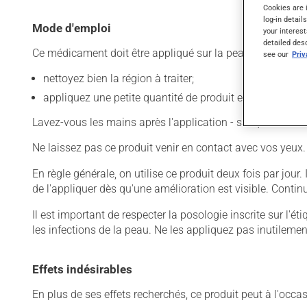
Cookies are 
log-in detail
Mode d'emploi
your interest
detailed des
Ce médicament doit être appliqué sur la peau. Pour l'utilis
see our
Pri
nettoyez bien la région à traiter;
appliquez une petite quantité de produit et limitez l'app
Lavez-vous les mains après l'application - sauf, évidemme
Ne laissez pas ce produit venir en contact avec vos yeux.
En règle générale, on utilise ce produit deux fois par jour
de l'appliquer dès qu'une amélioration est visible. Contin
Il est important de respecter la posologie inscrite sur l'ét
les infections de la peau. Ne les appliquez pas inutilemen
Effets indésirables
En plus de ses effets recherchés, ce produit peut à l'occa