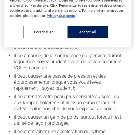
tailored to your interests. Click 'Accept All' to save your cookie preferences
and go directly to the site. Click 'Personalize' to see a detailed description of
cookie types and additional preference options. For more information about
Effets indésirables
cookies, please see our
Privacy Statement
En plus de ses effets recherchés, ce produit peut à
l'occasion entraîner certains effets indésirables (effets
Personalize
Accept All
secondaires), notamment :
il peut rendre la bouche sèche;
il peut causer de la somnolence qui persiste durant
la journée, soyez prudent avant de savoir comment
VOUS réagissez;
il peut causer une baisse de pression et des
étourdissements lorsque vous vous levez
rapidement - soyez prudent !;
il peut rendre votre peau plus sensible au soleil ou
aux lampes solaires - utilisez un écran solaire et
évitez le plus possible de vous exposer au soleil;
il peut causer un gain de poids, surtout lorsqu'il est
utilisé de façon prolongée;
il peut entraîner une accélération du rythme