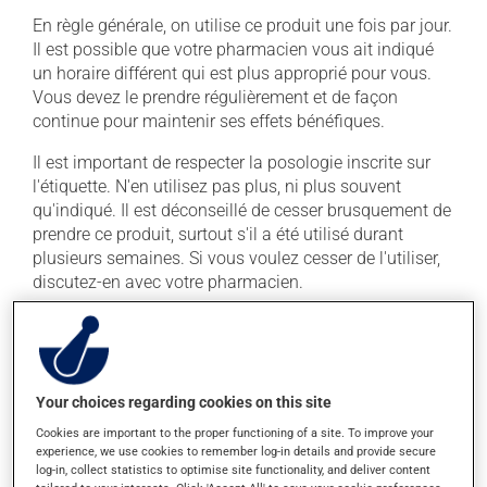
En règle générale, on utilise ce produit une fois par jour.
Il est possible que votre pharmacien vous ait indiqué
un horaire différent qui est plus approprié pour vous.
Vous devez le prendre régulièrement et de façon
continue pour maintenir ses effets bénéfiques.
Il est important de respecter la posologie inscrite sur
l'étiquette. N'en utilisez pas plus, ni plus souvent
qu'indiqué. Il est déconseillé de cesser brusquement de
prendre ce produit, surtout s'il a été utilisé durant
plusieurs semaines. Si vous voulez cesser de l'utiliser,
discutez-en avec votre pharmacien.
Ce médicament peut être irritant pour l'estomac :
prenez-le avec de la nourriture. Essayez d'éviter les
aliments irritants comme le café, les mets épicés et
l'alcool. La prise d'alcool peut augmenter l'effet de ce
Your choices regarding cookies on this site
produit. Il est donc recommandé d'éviter de prendre de
Cookies are important to the proper functioning of a site. To improve your
l'alcool ou des produits qui en contiennent pendant
experience, we use cookies to remember log-in details and provide secure
que vous utilisez ce médicament.
log-in, collect statistics to optimise site functionality, and deliver content