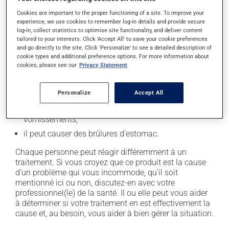
En plus de ses effets recherchés, ce produit peut à
Cookies are important to the proper functioning of a site. To improve your
l'occasion entraîner certains effets indésirables (effets
experience, we use cookies to remember log-in details and provide secure
secondaires), notamment :
log-in, collect statistics to optimise site functionality, and deliver content
tailored to your interests. Click 'Accept All' to save your cookie preferences
and go directly to the site. Click 'Personalize' to see a detailed description of
il peut causer de la constipation - pour la prévenir,
cookie types and additional preference options. For more information about
buvez beaucoup, prenez plus de fibres alimentaires;
cookies, please see our
Privacy Statement
il peut causer des étourdissements ou vous endormir
- levez-vous lentement et soyez prudent avant de
Personalize
Accept All
prendre le volant;
il peut causer des nausées ou, rarement, des
vomissements;
il peut causer des brûlures d'estomac.
Chaque personne peut réagir différemment à un
traitement. Si vous croyez que ce produit est la cause
d'un problème qui vous incommode, qu'il soit
mentionné ici ou non, discutez-en avec votre
professionnel(le) de la santé. Il ou elle peut vous aider
à déterminer si votre traitement en est effectivement la
cause et, au besoin, vous aider à bien gérer la situation.