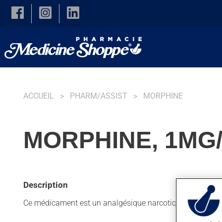
Skip to main content
ACCUEIL
PHARM/ASSIST
MORPHINE
MORPHINE, 1MG/
Description
Ce médicament est un analgésique narcotique. Habituellem