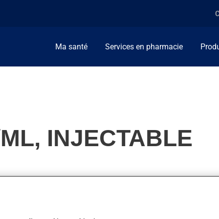
C
Ma santé
Services en pharmacie
Produ
ML, INJECTABLE
ent, on l'utilise pour la douleur. On peut sentir son action en 