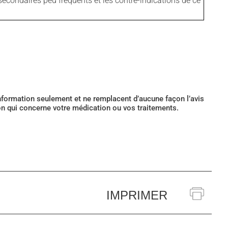
secondaires peu fréquents et les contre-indications de ce
’information seulement et ne remplacent d’aucune façon l’avis
ion qui concerne votre médication ou vos traitements.
IMPRIMER