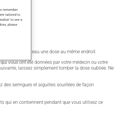
s to remember
ent tailored to
onalize' to see a
kies, please
 d'injecter de nouveau une dose au même endroit.
s qui vous ont été données par votre médecin ou votre
 suivante, laissez simplement tomber la dose oubliée. Ne
sez des seringues et aiguilles souillées de façon
its qui en contiennent pendant que vous utilisez ce