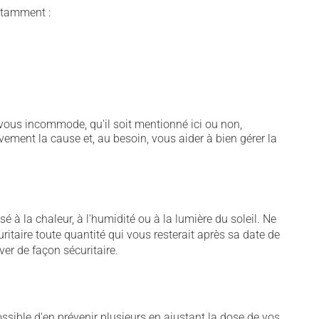
notamment :
vous incommode, qu'il soit mentionné ici ou non,
vement la cause et, au besoin, vous aider à bien gérer la
 à la chaleur, à l'humidité ou à la lumière du soleil. Ne
uritaire toute quantité qui vous resterait après sa date de
er de façon sécuritaire.
sible d'en prévenir plusieurs en ajustant la dose de vos