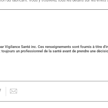
 du fabricant. Vous y trouverez tous les détails sur les effets 
 par Vigilance Santé inc. Ces renseignements sont fournis à titre d
z toujours un professionnel de la santé avant de prendre une décis