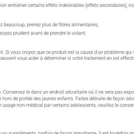
sion entraîner certains effets indésirables (effets secondaires), 
vez beaucoup, prenez plus de fibres alimentaires;
soyez prudent avant de prendre le volant;
. Si vous croyez que ce produit est la cause d'un problème qui 
euvent vous aider à déterminer si votre traitement en est effecti
Conservez-le dans un endroit sécuritaire où il ne sera pas exposé
le hors de portée des jeunes enfants. Faites détruire de façon séc
usage non-médical par certains adolescents, veuillez le conserv
u suppléments, parfois de façon importante. Il est toutefois pos