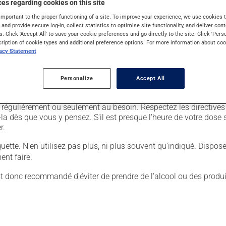
es regarding cookies on this site
important to the proper functioning of a site. To improve your experience, we use cookie
s and provide secure log-in, collect statistics to optimise site functionality, and deliver cont
s. Click 'Accept All' to save your cookie preferences and go directly to the site. Click 'Pers
cription of cookie types and additional preference options. For more information about coo
l est dans une fiole, nettoyez l'embout à l'alcool;
vacy Statement
njection;
Personalize
Accept All
 ainsi formé. S'il y a lieu, attendez au moins une semaine avant
sé régulièrement ou seulement au besoin. Respectez les directive
a dès que vous y pensez. S'il est presque l'heure de votre dose
r.
tiquette. N'en utilisez pas plus, ni plus souvent qu'indiqué. Dispo
nt faire.
 est donc recommandé d'éviter de prendre de l'alcool ou des produ