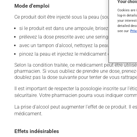
Your choic
Mode d'emploi
Cookies are 
log-in detail
Ce produit doit être injecté sous la peau (sous-cutanée) :
your interest
detailed des
si le produit est dans une ampoule, brisez l'embout - s'i
see our
Pri
prélevez la dose prescrite avec une seringue;
avec un tampon d'alcool, nettoyez la peau où se fera l'i
pincez la peau et injectez le médicament dans le repli
Selon la condition traitée, ce médicament peut être utili
pharmacien. Si vous oubliez de prendre une dose, prenez-l
doublez pas la dose suivante pour tenter de vous rattrape
Il est important de respecter la posologie inscrite sur l'é
sécuritaire. Votre pharmacien pourra vous indiquer comme
La prise d'alcool peut augmenter l'effet de ce produit. Il
médicament.
Effets indésirables