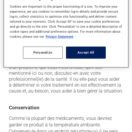
il peut causer des étourdissements ou vous endormir
Cookies are important to the proper functioning of a site. To improve your
- levez-vous lentement et soyez prudent avant de
experience, we use cookies to remember log-in details and provide secure
prendre le volant;
log-in, collect statistics to optimise site functionality, and deliver content
tailored to your interests. Click 'Accept All' to save your cookie preferences
il peut causer des palpitations (coeur qui bat vite);
and go directly to the site. Click 'Personalize' to see a detailed description of
il peut être stimulant - évitez de le prendre juste
cookie types and additional preference options. For more information about
avant de dormir;
cookies, please see our
Privacy Statement
il peut causer des tremblements.
Personalize
Accept All
Chaque personne peut réagir différemment à un
traitement. Si vous croyez que ce produit est la cause
d'un problème qui vous incommode, qu'il soit
mentionné ici ou non, discutez-en avec votre
professionnel(le) de la santé. Il ou elle peut vous aider
à déterminer si votre traitement en est effectivement la
cause et, au besoin, vous aider à bien gérer la situation.
Conservation
Comme la plupart des médicaments, vous devriez
garder ce produit à la température ambiante.
Conservez-le dans un endroit sécuritaire où il ne sera