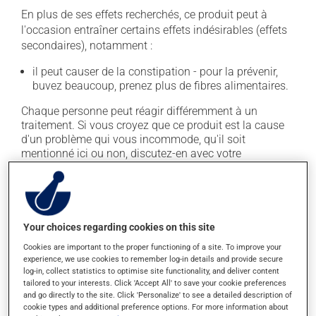
En plus de ses effets recherchés, ce produit peut à
l'occasion entraîner certains effets indésirables (effets
secondaires), notamment :
il peut causer de la constipation - pour la prévenir,
buvez beaucoup, prenez plus de fibres alimentaires.
Chaque personne peut réagir différemment à un
traitement. Si vous croyez que ce produit est la cause
d'un problème qui vous incommode, qu'il soit
mentionné ici ou non, discutez-en avec votre
professionnel(le) de la santé. Il ou elle peut vous aider
à déterminer si votre traitement en est effectivement la
cause et, au besoin, vous aider à bien gérer la situation.
Your choices regarding cookies on this site
Conservation
Cookies are important to the proper functioning of a site. To improve your
experience, we use cookies to remember log-in details and provide secure
Comme la plupart des médicaments, vous devriez
log-in, collect statistics to optimise site functionality, and deliver content
garder ce produit à la température ambiante.
tailored to your interests. Click 'Accept All' to save your cookie preferences
Conservez-le dans un endroit sécuritaire où il ne sera
and go directly to the site. Click 'Personalize' to see a detailed description of
pas exposé à la chaleur, à l'humidité ou à la lumière du
cookie types and additional preference options. For more information about