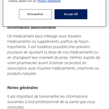
cookies, please see our
Privacy Statement
soleil. Faites détruire de façon sécuritaire toute
quantité qui vous resterait après sa date de
péremption.
Personalize
Accept All
Information additionnelle
Ce médicament peut interagir avec d'autres
médicaments ou suppléments, parfois de façon
importante. Il est toutefois possible d'en prévenir
plusieurs en ajustant la dose de vos médicaments ou
en changeant leur moment de prise. Vérifiez auprès de
votre pharmacien avant d'utiliser ce produit en
association avec d'autres médicaments, vitamines ou
produits naturels.
Notes générales
Il est important de transmettre les informations
suivantes à tout professionnel de la santé que vous
consultez :