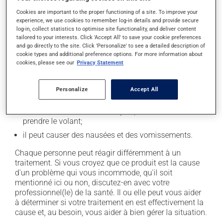
Effets indésirables
Cookies are important to the proper functioning of a site. To improve your
experience, we use cookies to remember log-in details and provide secure
En plus de ses effets recherchés, ce produit peut à
log-in, collect statistics to optimise site functionality, and deliver content
l'occasion entraîner certains effets indésirables (effets
tailored to your interests. Click 'Accept All' to save your cookie preferences
secondaires), notamment :
and go directly to the site. Click 'Personalize' to see a detailed description of
cookie types and additional preference options. For more information about
il peut rendre la bouche sèche;
cookies, please see our
Privacy Statement
il peut causer de la constipation - pour la prévenir,
buvez beaucoup, prenez plus de fibres alimentaires;
Personalize
Accept All
il peut causer des étourdissements ou vous endormir
- levez-vous lentement et soyez prudent avant de
prendre le volant;
il peut causer des nausées et des vomissements.
Chaque personne peut réagir différemment à un
traitement. Si vous croyez que ce produit est la cause
d'un problème qui vous incommode, qu'il soit
mentionné ici ou non, discutez-en avec votre
professionnel(le) de la santé. Il ou elle peut vous aider
à déterminer si votre traitement en est effectivement la
cause et, au besoin, vous aider à bien gérer la situation.