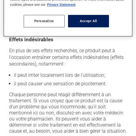
un horaire différent qui est plus approprié pour vous.
cookies, please see our
Privacy Statement
On l'utilise habituellement en un traitement de
plusieurs jours. Pour en retirer tous les bénéfices
Personalize
Accept All
possibles, assurez-vous de le compléter.
Effets indésirables
En plus de ses effets recherchés, ce produit peut à
l'occasion entraîner certains effets indésirables (effets
secondaires), notamment :
il peut irriter localement lors de l'utilisation;
il peut causer une sensation de picotement.
Chaque personne peut réagir différemment à un
traitement. Si vous croyez que ce produit est la cause
d'un problème qui vous incommode, qu'il soit
mentionné ici ou non, discutez-en avec votre médecin
ou votre pharmacien. Ils peuvent vous aider à
déterminer si votre traitement en est effectivement la
cause et, au besoin, vous aider à bien gérer la situation.