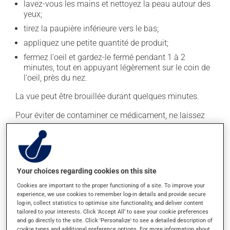
lavez-vous les mains et nettoyez la peau autour des
yeux;
tirez la paupière inférieure vers le bas;
appliquez une petite quantité de produit;
fermez l'oeil et gardez-le fermé pendant 1 à 2
minutes, tout en appuyant légèrement sur le coin de
l'oeil, près du nez.
La vue peut être brouillée durant quelques minutes.
Pour éviter de contaminer ce médicament, ne laissez
pas l'extrémité de l'applicateur toucher à vos doigts ou
à vos paupières. Prenez soin de bien refermer le
contenant après chaque utilisation.
Ne cessez pas de l'appliquer dès qu'une amélioration
Your choices regarding cookies on this site
est visible. Continuez pour la durée de traitement
Cookies are important to the proper functioning of a site. To improve your
indiquée.
experience, we use cookies to remember log-in details and provide secure
log-in, collect statistics to optimise site functionality, and deliver content
En règle générale, on utilise ce produit une fois par jour.
tailored to your interests. Click 'Accept All' to save your cookie preferences
and go directly to the site. Click 'Personalize' to see a detailed description of
Il est possible que votre pharmacien vous ait indiqué
cookie types and additional preference options. For more information about