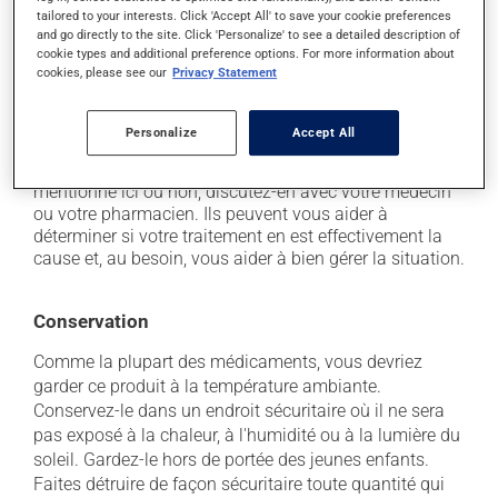
- soyez prudent avant de prendre le volant;
tailored to your interests. Click 'Accept All' to save your cookie preferences
il peut causer des nausées et des vomissements;
and go directly to the site. Click 'Personalize' to see a detailed description of
cookie types and additional preference options. For more information about
il peut causer de la constipation - pour la prévenir,
cookies, please see our
Privacy Statement
buvez beaucoup, prenez plus de fibres alimentaires.
Chaque personne peut réagir différemment à un
Personalize
Accept All
traitement. Si vous croyez que ce produit est la cause
d'un problème qui vous incommode, qu'il soit
mentionné ici ou non, discutez-en avec votre médecin
ou votre pharmacien. Ils peuvent vous aider à
déterminer si votre traitement en est effectivement la
cause et, au besoin, vous aider à bien gérer la situation.
Conservation
Comme la plupart des médicaments, vous devriez
garder ce produit à la température ambiante.
Conservez-le dans un endroit sécuritaire où il ne sera
pas exposé à la chaleur, à l'humidité ou à la lumière du
soleil. Gardez-le hors de portée des jeunes enfants.
Faites détruire de façon sécuritaire toute quantité qui