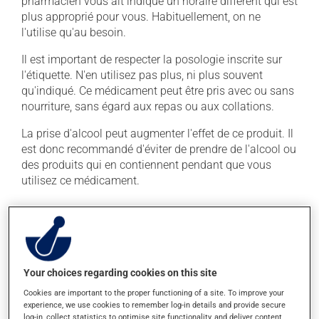
pharmacien vous ait indiqué un horaire différent qui est
plus approprié pour vous. Habituellement, on ne
l'utilise qu'au besoin.
Il est important de respecter la posologie inscrite sur
l'étiquette. N'en utilisez pas plus, ni plus souvent
qu'indiqué. Ce médicament peut être pris avec ou sans
nourriture, sans égard aux repas ou aux collations.
La prise d'alcool peut augmenter l'effet de ce produit. Il
est donc recommandé d'éviter de prendre de l'alcool ou
des produits qui en contiennent pendant que vous
utilisez ce médicament.
Effets indésirables
En plus de ses effets recherchés, ce produit peut à
l'occasion entraîner certains effets indésirables (effets
Your choices regarding cookies on this site
secondaires), notamment :
Cookies are important to the proper functioning of a site. To improve your
il peut causer des étourdissements ou vous endormir
experience, we use cookies to remember log-in details and provide secure
log-in, collect statistics to optimise site functionality, and deliver content