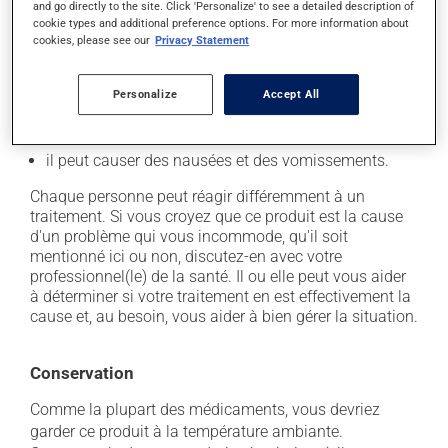
En plus de ses effets recherchés, ce produit peut à
and go directly to the site. Click 'Personalize' to see a detailed description of
l'occasion entraîner certains effets indésirables (effets
cookie types and additional preference options. For more information about
cookies, please see our
Privacy Statement
secondaires), notamment :
il peut diminuer l'appétit;
Personalize
Accept All
il peut causer de la constipation - pour la prévenir,
buvez beaucoup, prenez plus de fibres alimentaires;
il peut causer des nausées et des vomissements.
Chaque personne peut réagir différemment à un
traitement. Si vous croyez que ce produit est la cause
d'un problème qui vous incommode, qu'il soit
mentionné ici ou non, discutez-en avec votre
professionnel(le) de la santé. Il ou elle peut vous aider
à déterminer si votre traitement en est effectivement la
cause et, au besoin, vous aider à bien gérer la situation.
Conservation
Comme la plupart des médicaments, vous devriez
garder ce produit à la température ambiante.