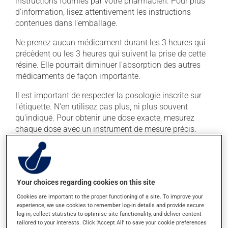
instructions fournies par votre pharmacien. Pour plus
d'information, lisez attentivement les instructions
contenues dans l'emballage.
Ne prenez aucun médicament durant les 3 heures qui
précèdent ou les 3 heures qui suivent la prise de cette
résine. Elle pourrait diminuer l'absorption des autres
médicaments de façon importante.
Il est important de respecter la posologie inscrite sur
l'étiquette. N'en utilisez pas plus, ni plus souvent
qu'indiqué. Pour obtenir une dose exacte, mesurez
chaque dose avec un instrument de mesure précis.
Pour assurer son efficacité, ne le prenez pas en même
temps qu'un antiacide. Ce médicament contient du
sodium. Considérez cet apport si vous suivez un
régime à faible teneur en sel.
Your choices regarding cookies on this site
Cookies are important to the proper functioning of a site. To improve your
experience, we use cookies to remember log-in details and provide secure
Effets indésirables
log-in, collect statistics to optimise site functionality, and deliver content
tailored to your interests. Click 'Accept All' to save your cookie preferences