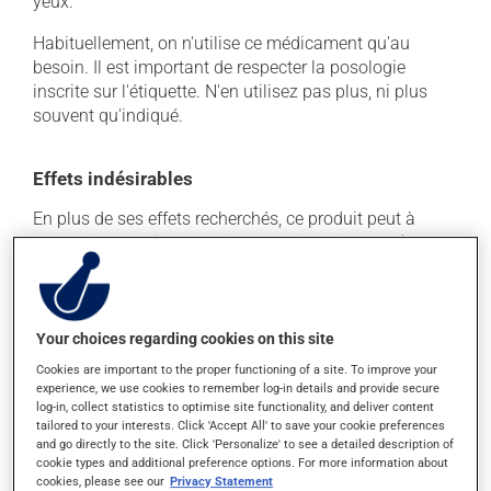
yeux.
Habituellement, on n'utilise ce médicament qu'au
besoin. Il est important de respecter la posologie
inscrite sur l'étiquette. N'en utilisez pas plus, ni plus
souvent qu'indiqué.
Effets indésirables
En plus de ses effets recherchés, ce produit peut à
l'occasion entraîner certains effets indésirables (effets
secondaires), notamment :
il peut irriter localement lors de l'utilisation.
Your choices regarding cookies on this site
Chaque personne peut réagir différemment à un
traitement. Si vous croyez que ce produit est la cause
Cookies are important to the proper functioning of a site. To improve your
experience, we use cookies to remember log-in details and provide secure
d'un problème qui vous incommode, qu'il soit
log-in, collect statistics to optimise site functionality, and deliver content
mentionné ici ou non, discutez-en avec votre
tailored to your interests. Click 'Accept All' to save your cookie preferences
professionnel(le) de la santé. Il ou elle peut vous aider
and go directly to the site. Click 'Personalize' to see a detailed description of
à déterminer si votre traitement en est effectivement la
cookie types and additional preference options. For more information about
cause et, au besoin, vous aider à bien gérer la situation.
cookies, please see our
Privacy Statement