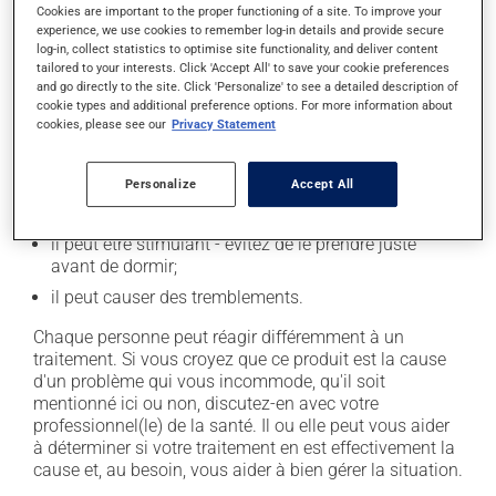
il peut causer des étourdissements - levez-vous
Cookies are important to the proper functioning of a site. To improve your
lentement et soyez prudent avant de prendre le
experience, we use cookies to remember log-in details and provide secure
log-in, collect statistics to optimise site functionality, and deliver content
volant;
tailored to your interests. Click 'Accept All' to save your cookie preferences
il peut rendre plus nerveux ou anxieux;
and go directly to the site. Click 'Personalize' to see a detailed description of
cookie types and additional preference options. For more information about
il peut causer des palpitations (coeur qui bat vite);
cookies, please see our
Privacy Statement
il peut rendre votre peau plus sensible aux rayons UV
(p. ex. soleil, cabine de bronzage) - évitez le plus
Personalize
Accept All
possible de vous exposer aux rayons UV et protégez-
vous lorsque vous vous exposez au soleil;
il peut être stimulant - évitez de le prendre juste
avant de dormir;
il peut causer des tremblements.
Chaque personne peut réagir différemment à un
traitement. Si vous croyez que ce produit est la cause
d'un problème qui vous incommode, qu'il soit
mentionné ici ou non, discutez-en avec votre
professionnel(le) de la santé. Il ou elle peut vous aider
à déterminer si votre traitement en est effectivement la
cause et, au besoin, vous aider à bien gérer la situation.