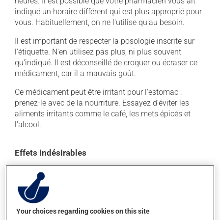
heures. Il est possible que votre pharmacien vous ait
indiqué un horaire différent qui est plus approprié pour
vous. Habituellement, on ne l'utilise qu'au besoin.
Il est important de respecter la posologie inscrite sur
l'étiquette. N'en utilisez pas plus, ni plus souvent
qu'indiqué. Il est déconseillé de croquer ou écraser ce
médicament, car il a mauvais goût.
Ce médicament peut être irritant pour l'estomac :
prenez-le avec de la nourriture. Essayez d'éviter les
aliments irritants comme le café, les mets épicés et
l'alcool.
Effets indésirables
En plus de ses effets recherchés, ce produit peut à
l'occasion entraîner certains effets indésirables (effets
secondaires), notamment :
il peut causer des brûlures d'estomac;
Your choices regarding cookies on this site