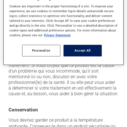
il peut rendre la bouche sèche;
Cookies are important to the proper functioning of a site. To improve your
il peut causer des étourdissements ou vous endormir
experience, we use cookies to remember log-in details and provide secure
- levez-vous lentement et soyez prudent avant de
log-in, collect statistics to optimise site functionality, and deliver content
prendre le volant;
tailored to your interests. Click 'Accept All' to save your cookie preferences
and go directly to the site. Click 'Personalize' to see a detailed description of
il peut causer des palpitations (coeur qui bat vite);
cookie types and additional preference options. For more information about
cookies, please see our
Privacy Statement
il peut être stimulant - évitez de le prendre juste
avant de dormir;
il peut causer des tremblements.
Personalize
Accept All
Chaque personne peut réagir différemment à un
traitement. Si vous croyez que ce produit est la cause
d'un problème qui vous incommode, qu'il soit
mentionné ici ou non, discutez-en avec votre
professionnel(le) de la santé. Il ou elle peut vous aider
à déterminer si votre traitement en est effectivement la
cause et, au besoin, vous aider à bien gérer la situation.
Conservation
Vous devriez garder ce produit à la température
ambiante. Conservez-le dans un endroit sécuritaire où