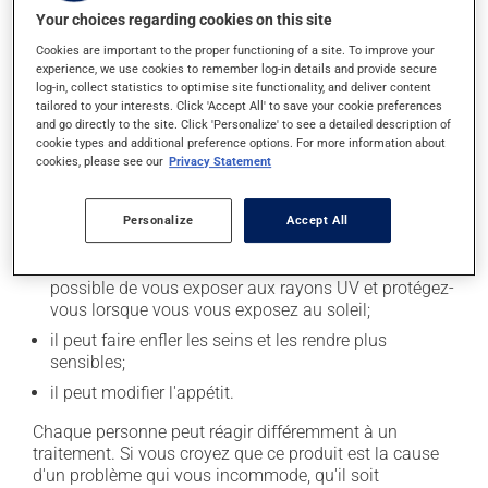
Effets indésirables
Your choices regarding cookies on this site
En plus de ses effets recherchés, ce produit peut à
Cookies are important to the proper functioning of a site. To improve your
experience, we use cookies to remember log-in details and provide secure
l'occasion entraîner certains effets indésirables (effets
log-in, collect statistics to optimise site functionality, and deliver content
secondaires), notamment :
tailored to your interests. Click 'Accept All' to save your cookie preferences
and go directly to the site. Click 'Personalize' to see a detailed description of
il peut causer des nausées ou, rarement, des
cookie types and additional preference options. For more information about
vomissements;
cookies, please see our
Privacy Statement
il peut provoquer une rétention de liquide et de
l'enflure (oedème);
Personalize
Accept All
il peut rendre votre peau plus sensible aux rayons UV
(p. ex. soleil, cabine de bronzage) - évitez le plus
possible de vous exposer aux rayons UV et protégez-
vous lorsque vous vous exposez au soleil;
il peut faire enfler les seins et les rendre plus
sensibles;
il peut modifier l'appétit.
Chaque personne peut réagir différemment à un
traitement. Si vous croyez que ce produit est la cause
d'un problème qui vous incommode, qu'il soit