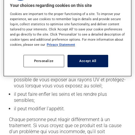
Effets indésirables
Your choices regarding cookies on this site
En plus de ses effets recherchés, ce produit peut à
Cookies are important to the proper functioning of a site. To improve your
experience, we use cookies to remember log-in details and provide secure
l'occasion entraîner certains effets indésirables (effets
log-in, collect statistics to optimise site functionality, and deliver content
secondaires), notamment :
tailored to your interests. Click 'Accept All' to save your cookie preferences
and go directly to the site. Click 'Personalize' to see a detailed description of
il peut causer des nausées ou, rarement, des
cookie types and additional preference options. For more information about
vomissements;
cookies, please see our
Privacy Statement
il peut provoquer une rétention de liquide et de
l'enflure (oedème);
Personalize
Accept All
il peut rendre votre peau plus sensible aux rayons UV
(p. ex. soleil, cabine de bronzage) - évitez le plus
possible de vous exposer aux rayons UV et protégez-
vous lorsque vous vous exposez au soleil;
il peut faire enfler les seins et les rendre plus
sensibles;
il peut modifier l'appétit.
Chaque personne peut réagir différemment à un
traitement. Si vous croyez que ce produit est la cause
d'un problème qui vous incommode, qu'il soit