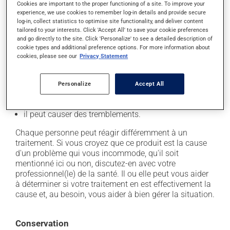
il peut causer des maux de tête;
Cookies are important to the proper functioning of a site. To improve your
experience, we use cookies to remember log-in details and provide secure
il peut causer des étourdissements - levez-vous
log-in, collect statistics to optimise site functionality, and deliver content
lentement et soyez prudent avant de prendre le
tailored to your interests. Click 'Accept All' to save your cookie preferences
volant;
and go directly to the site. Click 'Personalize' to see a detailed description of
cookie types and additional preference options. For more information about
il peut parfois endormir ou empêcher de dormir! -
cookies, please see our
Privacy Statement
soyez prudent avant de savoir comment VOUS
réagissez;
Personalize
Accept All
il peut rendre plus nerveux ou anxieux;
il peut causer des palpitations (coeur qui bat vite);
il peut causer des tremblements.
Chaque personne peut réagir différemment à un
traitement. Si vous croyez que ce produit est la cause
d'un problème qui vous incommode, qu'il soit
mentionné ici ou non, discutez-en avec votre
professionnel(le) de la santé. Il ou elle peut vous aider
à déterminer si votre traitement en est effectivement la
cause et, au besoin, vous aider à bien gérer la situation.
Conservation