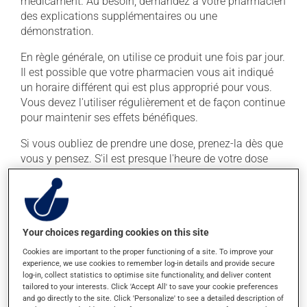
médicament. Au besoin, demandez à votre pharmacien
des explications supplémentaires ou une
démonstration.
En règle générale, on utilise ce produit une fois par jour.
Il est possible que votre pharmacien vous ait indiqué
un horaire différent qui est plus approprié pour vous.
Vous devez l'utiliser régulièrement et de façon continue
pour maintenir ses effets bénéfiques.
Si vous oubliez de prendre une dose, prenez-la dès que
vous y pensez. S'il est presque l'heure de votre dose
suivante, laissez simplement tomber la dose oubliée.
Ne doublez pas la dose suivante pour tenter de vous
rattraper.
Your choices regarding cookies on this site
Effets indésirables
Cookies are important to the proper functioning of a site. To improve your
experience, we use cookies to remember log-in details and provide secure
En plus de ses effets recherchés, ce produit peut à
log-in, collect statistics to optimise site functionality, and deliver content
l'occasion entraîner certains effets indésirables (effets
tailored to your interests. Click 'Accept All' to save your cookie preferences
secondaires), notamment :
and go directly to the site. Click 'Personalize' to see a detailed description of