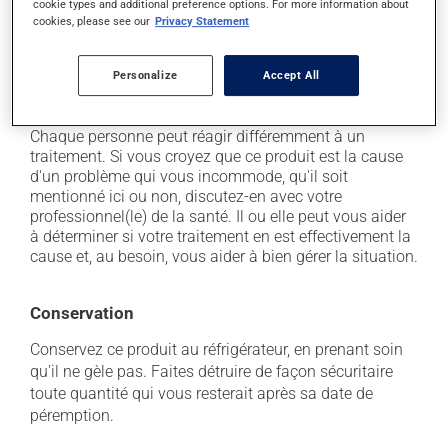
cookie types and additional preference options. For more information about
cookies, please see our
Privacy Statement
il peut faire apparaître des boutons et de la rougeur
sur la peau;
il peut provoquer des maux de gorge (pharyngite);
Personalize
Accept All
il peut causer un enrouement de la voix.
Chaque personne peut réagir différemment à un
traitement. Si vous croyez que ce produit est la cause
d'un problème qui vous incommode, qu'il soit
mentionné ici ou non, discutez-en avec votre
professionnel(le) de la santé. Il ou elle peut vous aider
à déterminer si votre traitement en est effectivement la
cause et, au besoin, vous aider à bien gérer la situation.
Conservation
Conservez ce produit au réfrigérateur, en prenant soin
qu'il ne gèle pas. Faites détruire de façon sécuritaire
toute quantité qui vous resterait après sa date de
péremption.