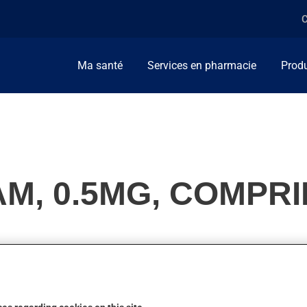
C
Ma santé
Services en pharmacie
Produ
M, 0.5MG, COMPR
s. Habituellement, on l'utilise pour combattre la nervosité et l'
d'une heure.