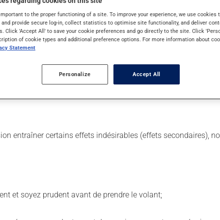
es regarding cookies on this site
important to the proper functioning of a site. To improve your experience, we use cookie
s and provide secure log-in, collect statistics to optimise site functionality, and deliver cont
s. Click 'Accept All' to save your cookie preferences and go directly to the site. Click 'Pers
quelles on l'utilise. Selon les circonstances, il peut être utili
cription of cookie types and additional preference options. For more information about coo
vacy Statement
(le) de la santé. Il est déconseillé de cesser brusquement de pren
 avec votre pharmacien.
Personalize
Accept All
ns égard aux repas ou aux collations. La prise d'alcool peut a
sion entraîner certains effets indésirables (effets secondaires), 
ent et soyez prudent avant de prendre le volant;