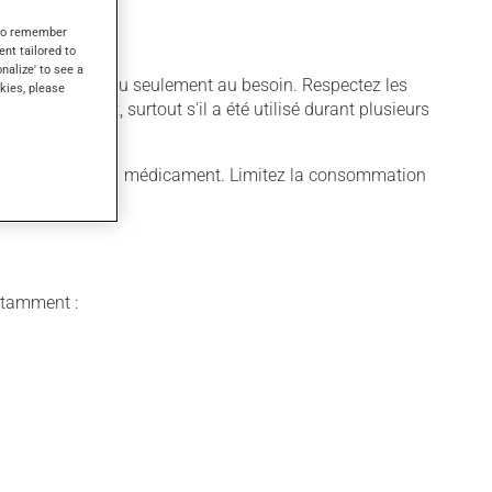
s to remember
ent tailored to
onalize' to see a
sé régulièrement ou seulement au besoin. Respectez les
kies, please
dre ce produit, surtout s'il a été utilisé durant plusieurs
ugmenter l'effet du médicament. Limitez la consommation
notamment :