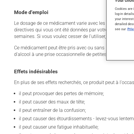
Your choic
Cookies are 
Mode d'emploi
log-in detail
your interest
Le dosage de ce médicament varie avec les raisons pour les
detailed des
see our
Pri
directives qui vous ont été données par votre professionnel
semaines. Si vous voulez cesser de l'utiliser, discutez-en
Ce médicament peut être pris avec ou sans nourriture, sa
d'alcool à une prise occasionnelle de petites quantités.
Effets indésirables
En plus de ses effets recherchés, ce produit peut à l'occa
il peut provoquer des pertes de mémoire;
il peut causer des maux de tête;
il peut entraîner de la confusion;
il peut causer des étourdissements - levez-vous lentem
il peut causer une fatigue inhabituelle;