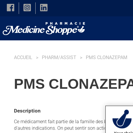
Skip to main content
ACCUEIL
PHARM/ASSIST
PMS CLONAZEPAM
PMS CLONAZEPA
Description
Ce médicament fait partie de la famille des benzodiazépine
d'autres indications. On peut sentir son action en moins 