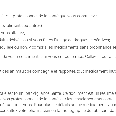
 à tout professionnel de la santé que vous consultez :
s, aliments ou autres);
 vous allaitez;
s dérivés, ou si vous faites l'usage de drogues récréatives;
ulière ou non, y compris les médicaments sans ordonnance, les 
our de vos médicaments sur vous en tout temps. Celle-ci pourrait ê
 des animaux de compagnie et rapportez tout médicament inutil
cale est fourni par Vigilance Santé. Ce document est un résumé 
ls de vos professionnels de la santé, car les renseignements con
 adéquat pour vous. Pour plus de détails sur ce médicament, y co
s, consultez votre pharmacien ou la monographie du fabricant d