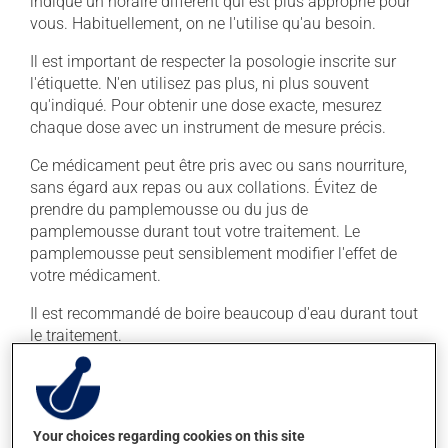
indiqué un horaire différent qui est plus approprié pour
vous. Habituellement, on ne l'utilise qu'au besoin.
Il est important de respecter la posologie inscrite sur
l'étiquette. N'en utilisez pas plus, ni plus souvent
qu'indiqué. Pour obtenir une dose exacte, mesurez
chaque dose avec un instrument de mesure précis.
Ce médicament peut être pris avec ou sans nourriture,
sans égard aux repas ou aux collations. Évitez de
prendre du pamplemousse ou du jus de
pamplemousse durant tout votre traitement. Le
pamplemousse peut sensiblement modifier l'effet de
votre médicament.
Il est recommandé de boire beaucoup d'eau durant tout
le traitement.
Effets indésirables
En plus de ses effets recherchés, ce produit peut à
Your choices regarding cookies on this site