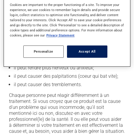
l'occasion entraîner certains effets indésirables (effets
Cookies are important to the proper functioning of a site. To improve your
secondaires), notamment :
experience, we use cookies to remember log-in details and provide secure
log-in, collect statistics to optimise site functionality, and deliver content
il peut causer des maux de tête;
tailored to your interests. Click 'Accept All' to save your cookie preferences
and go directly to the site. Click 'Personalize' to see a detailed description of
il peut causer des étourdissements - levez-vous
cookie types and additional preference options. For more information about
lentement et soyez prudent avant de prendre le
cookies, please see our
Privacy Statement
volant;
il peut parfois endormir ou empêcher de dormir! -
Personalize
Accept All
soyez prudent avant de savoir comment VOUS
réagissez;
il peut rendre plus nerveux ou anxieux;
il peut causer des palpitations (coeur qui bat vite);
il peut causer des tremblements.
Chaque personne peut réagir différemment à un
traitement. Si vous croyez que ce produit est la cause
d'un problème qui vous incommode, qu'il soit
mentionné ici ou non, discutez-en avec votre
professionnel(le) de la santé. Il ou elle peut vous aider
à déterminer si votre traitement en est effectivement la
cause et, au besoin, vous aider à bien gérer la situation.