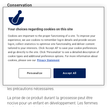
Conservation
Comme la plupart des médicaments, vous devriez
garder ce produit à la température ambiante.
Conservez-le dans un endroit sécuritaire où il ne sera
pas exposé à la chaleur, à l'humidité ou à la lumière du
Your choices regarding cookies on this site
soleil. Faites détruire de façon sécuritaire toute
Cookies are important to the proper functioning of a site. To improve your
quantité qui vous resterait après sa date de
experience, we use cookies to remember log-in details and provide secure
log-in, collect statistics to optimise site functionality, and deliver content
péremption.
tailored to your interests. Click 'Accept All' to save your cookie preferences
and go directly to the site. Click 'Personalize' to see a detailed description of
cookie types and additional preference options. For more information about
Information additionnelle
cookies, please see our
Privacy Statement
Bien que votre médicament soit adéquat dans votre
situation, il peut être nuisible pour les personnes de
Personalize
Accept All
votre entourage. Assurez-vous qu'un professionnel qui
supervise votre traitement vous ait mentionné toutes
les précautions nécessaires.
La prise de ce produit durant la grossesse peut être
nocive pour un enfant en développement. Les femmes