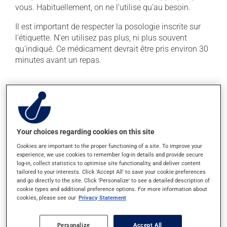
vous. Habituellement, on ne l'utilise qu'au besoin.
Il est important de respecter la posologie inscrite sur
l'étiquette. N'en utilisez pas plus, ni plus souvent
qu'indiqué. Ce médicament devrait être pris environ 30
minutes avant un repas.
Effets indésirables
En plus de ses effets recherchés, ce produit peut à
l'occasion entraîner certains effets indésirables (effets
secondaires), notamment :
Your choices regarding cookies on this site
Cookies are important to the proper functioning of a site. To improve your
il peut brouiller la vue et rendre la bouche sèche;
experience, we use cookies to remember log-in details and provide secure
il peut causer des nausées ou, rarement, des
log-in, collect statistics to optimise site functionality, and deliver content
tailored to your interests. Click 'Accept All' to save your cookie preferences
vomissements;
and go directly to the site. Click 'Personalize' to see a detailed description of
il peut causer des étourdissements ou vous endormir
cookie types and additional preference options. For more information about
- soyez prudent avant de prendre le volant;
cookies, please see our
Privacy Statement
il peut entraîner de la faiblesse.
Personalize
Accept All