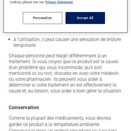
cookies, please see our
Privacy Statement
En plus de ses effets recherchés, ce produit peut à
l'occasion entraîner certains effets indésirables (effets
Personalize
Accept All
secondaires), notamment :
il peut occasionner une douleur locale;
à l'utilisation, il peut causer une sensation de brûlure
temporaire.
Chaque personne peut réagir différemment à un
traitement. Si vous croyez que ce produit est la cause
d'un problème qui vous incommode, qu'il soit
mentionné ici ou non, discutez-en avec votre médecin
ou votre pharmacien. Ils peuvent vous aider à
déterminer si votre traitement en est effectivement la
cause et, au besoin, vous aider à bien gérer la situation.
Conservation
Comme la plupart des médicaments, vous devriez
garder ce produit à la température ambiante.
Conservez-le dans un endroit sécuritaire où il ne sera