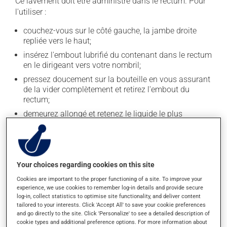
Ce lavement doit être administré dans le rectum. Pour
l'utiliser :
couchez-vous sur le côté gauche, la jambe droite
repliée vers le haut;
insérez l'embout lubrifié du contenant dans le rectum
en le dirigeant vers votre nombril;
pressez doucement sur la bouteille en vous assurant
de la vider complètement et retirez l'embout du
rectum;
demeurez allongé et retenez le liquide le plus
longtemps possible.
En règle générale, on utilise ce produit une fois par jour.
Il est possible que votre pharmacien vous ait indiqué
un horaire différent qui est plus approprié pour vous. Il
Your choices regarding cookies on this site
est important de respecter la posologie inscrite sur
Cookies are important to the proper functioning of a site. To improve your
l'étiquette. N'en utilisez pas plus, ni plus souvent
experience, we use cookies to remember log-in details and provide secure
qu'indiqué.
log-in, collect statistics to optimise site functionality, and deliver content
tailored to your interests. Click 'Accept All' to save your cookie preferences
and go directly to the site. Click 'Personalize' to see a detailed description of
Effets indésirables
cookie types and additional preference options. For more information about